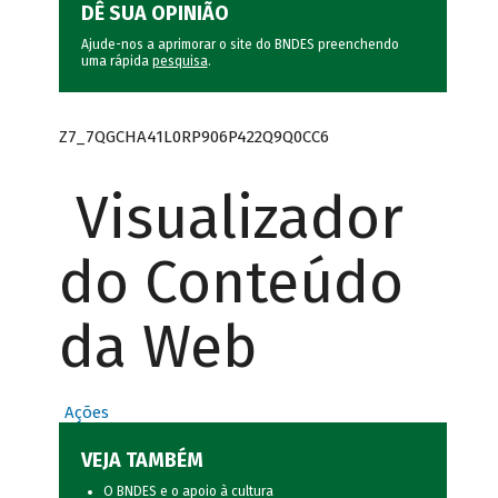
DÊ SUA OPINIÃO
Ajude-nos a aprimorar o site do BNDES preenchendo
uma rápida
pesquisa
.
Z7_7QGCHA41L0RP906P422Q9Q0CC6
Visualizador
do Conteúdo
da Web
Ações
VEJA TAMBÉM
O BNDES e o apoio à cultura