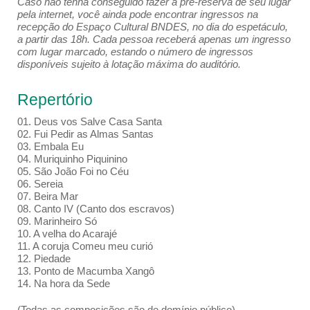
Caso não tenha conseguido fazer a pré-reserva de seu lugar
pela internet, você ainda pode encontrar ingressos na
recepção do Espaço Cultural BNDES, no dia do espetáculo,
a partir das 18h. Cada pessoa receberá apenas um ingresso
com lugar marcado, estando o número de ingressos
disponíveis sujeito à lotação máxima do auditório.
Repertório
01. Deus vos Salve Casa Santa
02. Fui Pedir as Almas Santas
03. Embala Eu
04. Muriquinho Piquinino
05. São João Foi no Céu
06. Sereia
07. Beira Mar
08. Canto IV (Canto dos escravos)
09. Marinheiro Só
10. A velha do Acarajé
11. A coruja Comeu meu curió
12. Piedade
13. Ponto de Macumba Xangô
14. Na hora da Sede
(Todas as composições são de domínio público)