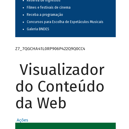
Reserva de ingressos
Filmes e festivais de cinema
Receba a programação
Concursos para Escolha de Espetáculos Musicais
Galeria BNDES
Z7_7QGCHA41L0RP906P422Q9Q0CC4
Visualizador
do Conteúdo
da Web
Ações