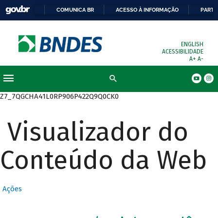
COMUNICA BR
ACESSO À INFORMAÇÃO
PARTI
ENGLISH
ACESSIBILIDADE
A+
A-
Busca
Z7_7QGCHA41L0RP906P422Q9Q0CK0
Visualizador do
Conteúdo da Web
Ações