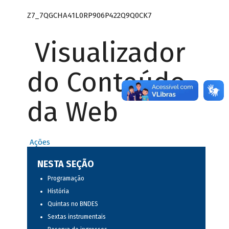
Z7_7QGCHA41L0RP906P422Q9Q0CK7
Visualizador
do Conteúdo
da Web
Ações
NESTA SEÇÃO
Programação
História
Quintas no BNDES
Sextas instrumentais