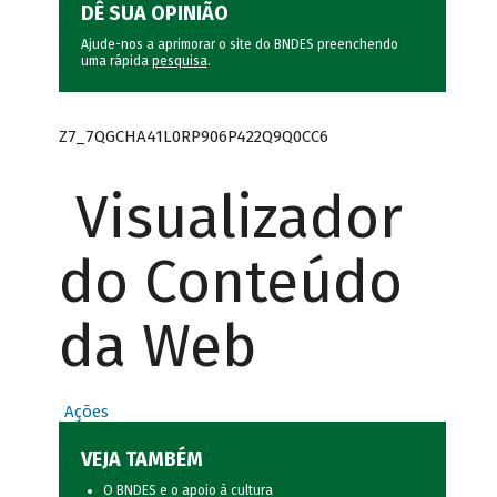
DÊ SUA OPINIÃO
Ajude-nos a aprimorar o site do BNDES preenchendo
uma rápida
pesquisa
.
Z7_7QGCHA41L0RP906P422Q9Q0CC6
Visualizador
do Conteúdo
da Web
Ações
VEJA TAMBÉM
O BNDES e o apoio à cultura