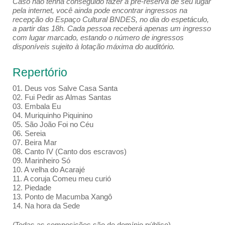
Caso não tenha conseguido fazer a pré-reserva de seu lugar
pela internet, você ainda pode encontrar ingressos na
recepção do Espaço Cultural BNDES, no dia do espetáculo,
a partir das 18h. Cada pessoa receberá apenas um ingresso
com lugar marcado, estando o número de ingressos
disponíveis sujeito à lotação máxima do auditório.
Repertório
01. Deus vos Salve Casa Santa
02. Fui Pedir as Almas Santas
03. Embala Eu
04. Muriquinho Piquinino
05. São João Foi no Céu
06. Sereia
07. Beira Mar
08. Canto IV (Canto dos escravos)
09. Marinheiro Só
10. A velha do Acarajé
11. A coruja Comeu meu curió
12. Piedade
13. Ponto de Macumba Xangô
14. Na hora da Sede
(Todas as composições são de domínio público)