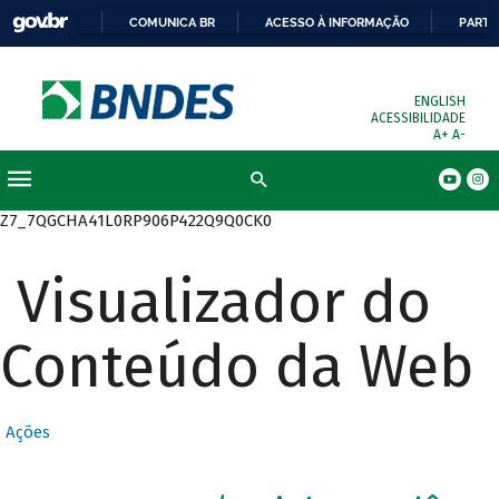
COMUNICA BR
ACESSO À INFORMAÇÃO
PARTI
ENGLISH
ACESSIBILIDADE
A+
A-
Busca
Z7_7QGCHA41L0RP906P422Q9Q0CK0
Visualizador do
Conteúdo da Web
Ações