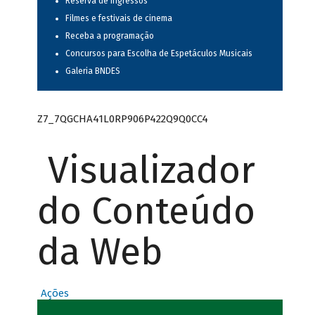
Reserva de ingressos
Filmes e festivais de cinema
Receba a programação
Concursos para Escolha de Espetáculos Musicais
Galeria BNDES
Z7_7QGCHA41L0RP906P422Q9Q0CC4
Visualizador
do Conteúdo
da Web
Ações