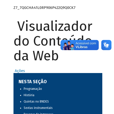
Z7_7QGCHA41L0RP906P422Q9Q0CK7
Visualizador
do Conteúdo
da Web
Ações
NESTA SEÇÃO
Programação
História
Quintas no BNDES
Sextas instrumentais