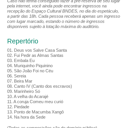
Caso não tenha conseguido fazer a pré-reserva de seu lugar
pela internet, você ainda pode encontrar ingressos na
recepção do Espaço Cultural BNDES, no dia do espetáculo,
a partir das 18h. Cada pessoa receberá apenas um ingresso
com lugar marcado, estando o número de ingressos
disponíveis sujeito à lotação máxima do auditório.
Repertório
01. Deus vos Salve Casa Santa
02. Fui Pedir as Almas Santas
03. Embala Eu
04. Muriquinho Piquinino
05. São João Foi no Céu
06. Sereia
07. Beira Mar
08. Canto IV (Canto dos escravos)
09. Marinheiro Só
10. A velha do Acarajé
11. A coruja Comeu meu curió
12. Piedade
13. Ponto de Macumba Xangô
14. Na hora da Sede
(Todas as composições são de domínio público)