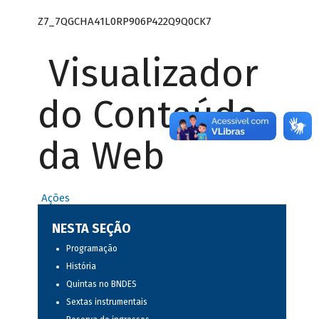
Z7_7QGCHA41L0RP906P422Q9Q0CK7
Visualizador
do Conteúdo
da Web
Ações
NESTA SEÇÃO
Programação
História
Quintas no BNDES
Sextas instrumentais