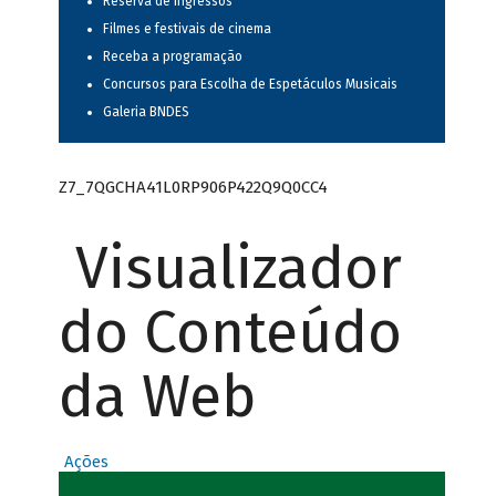
Reserva de ingressos
Filmes e festivais de cinema
Receba a programação
Concursos para Escolha de Espetáculos Musicais
Galeria BNDES
Z7_7QGCHA41L0RP906P422Q9Q0CC4
Visualizador
do Conteúdo
da Web
Ações