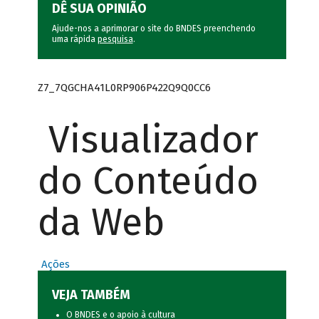
DÊ SUA OPINIÃO
Ajude-nos a aprimorar o site do BNDES preenchendo
uma rápida
pesquisa
.
Z7_7QGCHA41L0RP906P422Q9Q0CC6
Visualizador
do Conteúdo
da Web
Ações
VEJA TAMBÉM
O BNDES e o apoio à cultura