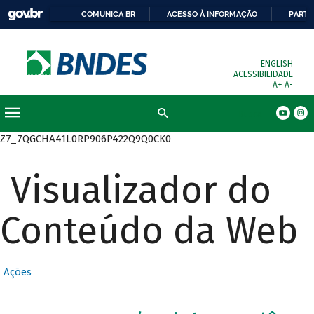
COMUNICA BR
ACESSO À INFORMAÇÃO
PARTI
ENGLISH
ACESSIBILIDADE
A+
A-
Busca
Z7_7QGCHA41L0RP906P422Q9Q0CK0
Visualizador do
Conteúdo da Web
Ações