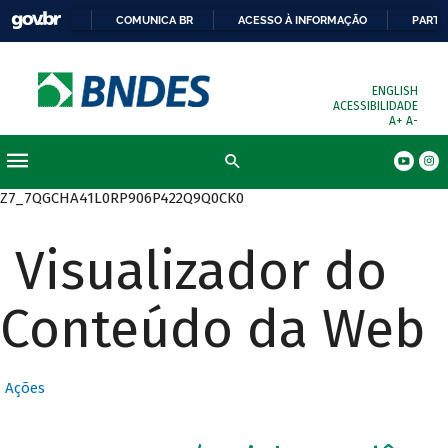
COMUNICA BR
ACESSO À INFORMAÇÃO
PARTI
ENGLISH
ACESSIBILIDADE
A+
A-
Busca
Z7_7QGCHA41L0RP906P422Q9Q0CK0
Visualizador do
Conteúdo da Web
Ações