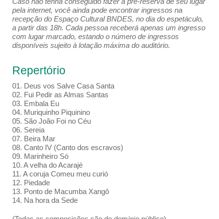
Caso não tenha conseguido fazer a pré-reserva de seu lugar
pela internet, você ainda pode encontrar ingressos na
recepção do Espaço Cultural BNDES, no dia do espetáculo,
a partir das 18h. Cada pessoa receberá apenas um ingresso
com lugar marcado, estando o número de ingressos
disponíveis sujeito à lotação máxima do auditório.
Repertório
01. Deus vos Salve Casa Santa
02. Fui Pedir as Almas Santas
03. Embala Eu
04. Muriquinho Piquinino
05. São João Foi no Céu
06. Sereia
07. Beira Mar
08. Canto IV (Canto dos escravos)
09. Marinheiro Só
10. A velha do Acarajé
11. A coruja Comeu meu curió
12. Piedade
13. Ponto de Macumba Xangô
14. Na hora da Sede
(Todas as composições são de domínio público)