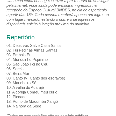
Caso não tenha conseguido fazer a pré-reserva de seu lugar
pela internet, você ainda pode encontrar ingressos na
recepção do Espaço Cultural BNDES, no dia do espetáculo,
a partir das 18h. Cada pessoa receberá apenas um ingresso
com lugar marcado, estando o número de ingressos
disponíveis sujeito à lotação máxima do auditório.
Repertório
01. Deus vos Salve Casa Santa
02. Fui Pedir as Almas Santas
03. Embala Eu
04. Muriquinho Piquinino
05. São João Foi no Céu
06. Sereia
07. Beira Mar
08. Canto IV (Canto dos escravos)
09. Marinheiro Só
10. A velha do Acarajé
11. A coruja Comeu meu curió
12. Piedade
13. Ponto de Macumba Xangô
14. Na hora da Sede
(Todas as composições são de domínio público)