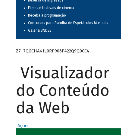
Reserva de ingressos
Filmes e festivais de cinema
Receba a programação
Concursos para Escolha de Espetáculos Musicais
Galeria BNDES
Z7_7QGCHA41L0RP906P422Q9Q0CC4
Visualizador
do Conteúdo
da Web
Ações