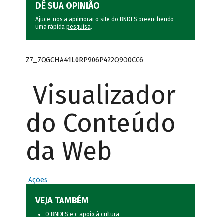
DÊ SUA OPINIÃO
Ajude-nos a aprimorar o site do BNDES preenchendo
uma rápida
pesquisa
.
Z7_7QGCHA41L0RP906P422Q9Q0CC6
Visualizador
do Conteúdo
da Web
Ações
VEJA TAMBÉM
O BNDES e o apoio à cultura