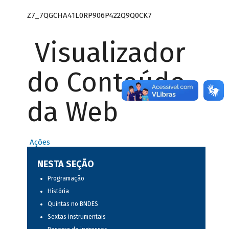
Z7_7QGCHA41L0RP906P422Q9Q0CK7
Visualizador
do Conteúdo
da Web
Ações
NESTA SEÇÃO
Programação
História
Quintas no BNDES
Sextas instrumentais