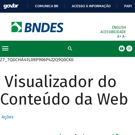
COMUNICA BR
ACESSO À INFORMAÇÃO
PARTI
ENGLISH
ACESSIBILIDADE
A+
A-
Busca
Z7_7QGCHA41L0RP906P422Q9Q0CK0
Visualizador do
Conteúdo da Web
Ações