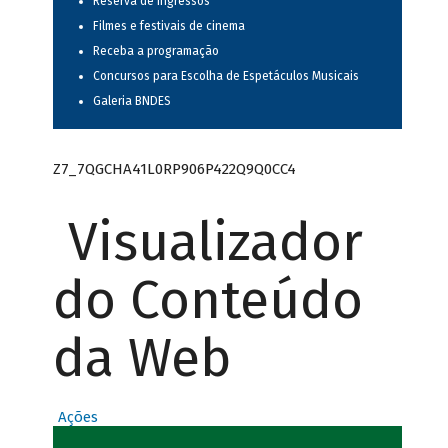
Reserva de ingressos
Filmes e festivais de cinema
Receba a programação
Concursos para Escolha de Espetáculos Musicais
Galeria BNDES
Z7_7QGCHA41L0RP906P422Q9Q0CC4
Visualizador
do Conteúdo
da Web
Ações