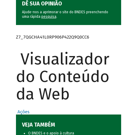
DÊ SUA OPINIÃO
Ajude-nos a aprimorar o site do BNDES preenchendo
uma rápida
pesquisa
.
Z7_7QGCHA41L0RP906P422Q9Q0CC6
Visualizador
do Conteúdo
da Web
Ações
VEJA TAMBÉM
O BNDES e o apoio à cultura