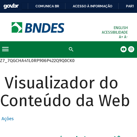
COMUNICA BR
ACESSO À INFORMAÇÃO
PARTI
ENGLISH
ACESSIBILIDADE
A+
A-
Busca
Z7_7QGCHA41L0RP906P422Q9Q0CK0
Visualizador do
Conteúdo da Web
Ações