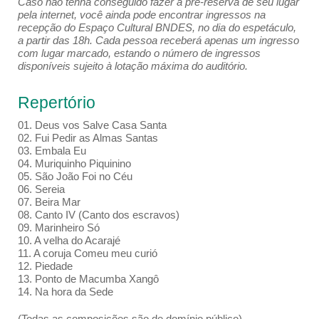
Caso não tenha conseguido fazer a pré-reserva de seu lugar
pela internet, você ainda pode encontrar ingressos na
recepção do Espaço Cultural BNDES, no dia do espetáculo,
a partir das 18h. Cada pessoa receberá apenas um ingresso
com lugar marcado, estando o número de ingressos
disponíveis sujeito à lotação máxima do auditório.
Repertório
01. Deus vos Salve Casa Santa
02. Fui Pedir as Almas Santas
03. Embala Eu
04. Muriquinho Piquinino
05. São João Foi no Céu
06. Sereia
07. Beira Mar
08. Canto IV (Canto dos escravos)
09. Marinheiro Só
10. A velha do Acarajé
11. A coruja Comeu meu curió
12. Piedade
13. Ponto de Macumba Xangô
14. Na hora da Sede
(Todas as composições são de domínio público)