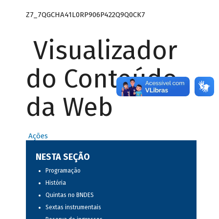
Z7_7QGCHA41L0RP906P422Q9Q0CK7
Visualizador
do Conteúdo
da Web
Ações
NESTA SEÇÃO
Programação
História
Quintas no BNDES
Sextas instrumentais