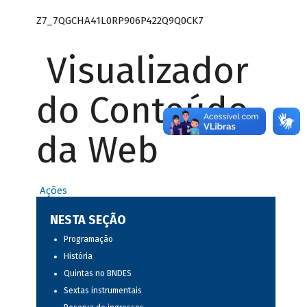
Z7_7QGCHA41L0RP906P422Q9Q0CK7
Visualizador
do Conteúdo
da Web
Ações
NESTA SEÇÃO
Programação
História
Quintas no BNDES
Sextas instrumentais