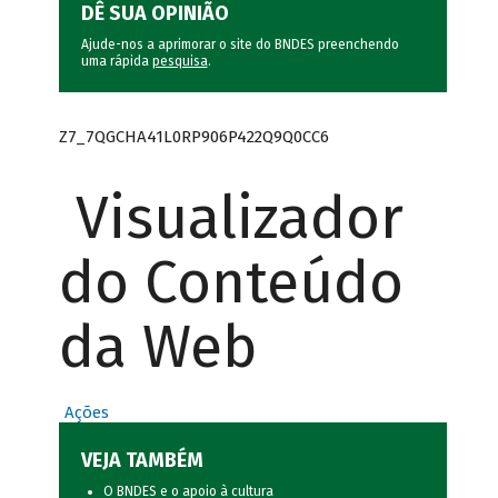
DÊ SUA OPINIÃO
Ajude-nos a aprimorar o site do BNDES preenchendo
uma rápida
pesquisa
.
Z7_7QGCHA41L0RP906P422Q9Q0CC6
Visualizador
do Conteúdo
da Web
Ações
VEJA TAMBÉM
O BNDES e o apoio à cultura