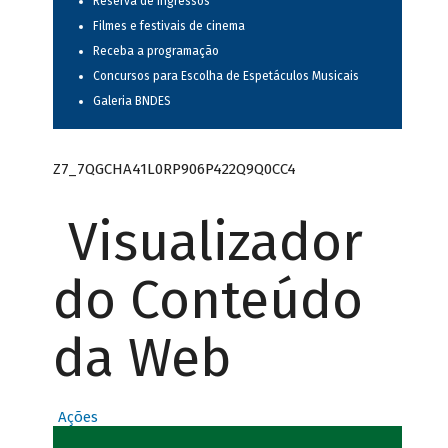
Reserva de ingressos
Filmes e festivais de cinema
Receba a programação
Concursos para Escolha de Espetáculos Musicais
Galeria BNDES
Z7_7QGCHA41L0RP906P422Q9Q0CC4
Visualizador
do Conteúdo
da Web
Ações