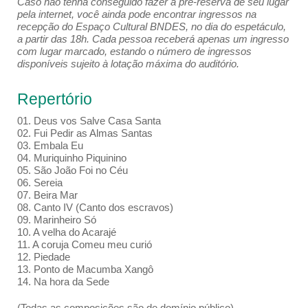
Caso não tenha conseguido fazer a pré-reserva de seu lugar
pela internet, você ainda pode encontrar ingressos na
recepção do Espaço Cultural BNDES, no dia do espetáculo,
a partir das 18h. Cada pessoa receberá apenas um ingresso
com lugar marcado, estando o número de ingressos
disponíveis sujeito à lotação máxima do auditório.
Repertório
01. Deus vos Salve Casa Santa
02. Fui Pedir as Almas Santas
03. Embala Eu
04. Muriquinho Piquinino
05. São João Foi no Céu
06. Sereia
07. Beira Mar
08. Canto IV (Canto dos escravos)
09. Marinheiro Só
10. A velha do Acarajé
11. A coruja Comeu meu curió
12. Piedade
13. Ponto de Macumba Xangô
14. Na hora da Sede
(Todas as composições são de domínio público)