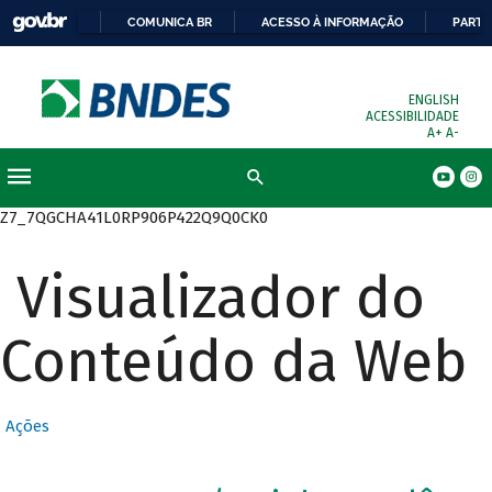
COMUNICA BR
ACESSO À INFORMAÇÃO
PARTI
ENGLISH
ACESSIBILIDADE
A+
A-
Busca
Z7_7QGCHA41L0RP906P422Q9Q0CK0
Visualizador do
Conteúdo da Web
Ações