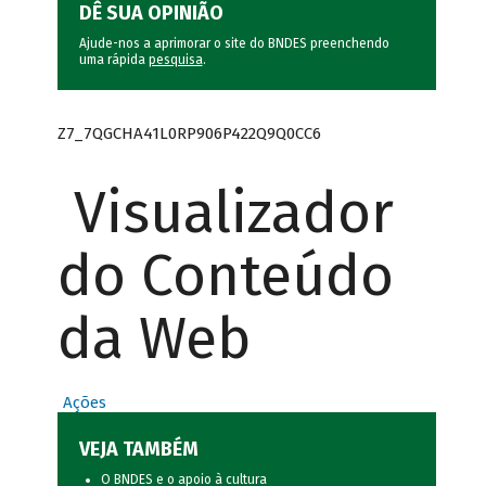
DÊ SUA OPINIÃO
Ajude-nos a aprimorar o site do BNDES preenchendo
uma rápida
pesquisa
.
Z7_7QGCHA41L0RP906P422Q9Q0CC6
Visualizador
do Conteúdo
da Web
Ações
VEJA TAMBÉM
O BNDES e o apoio à cultura