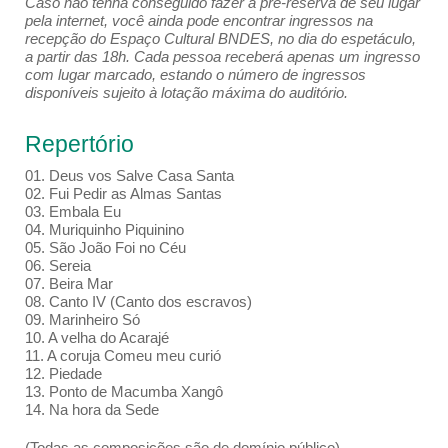
Caso não tenha conseguido fazer a pré-reserva de seu lugar
pela internet, você ainda pode encontrar ingressos na
recepção do Espaço Cultural BNDES, no dia do espetáculo,
a partir das 18h. Cada pessoa receberá apenas um ingresso
com lugar marcado, estando o número de ingressos
disponíveis sujeito à lotação máxima do auditório.
Repertório
01. Deus vos Salve Casa Santa
02. Fui Pedir as Almas Santas
03. Embala Eu
04. Muriquinho Piquinino
05. São João Foi no Céu
06. Sereia
07. Beira Mar
08. Canto IV (Canto dos escravos)
09. Marinheiro Só
10. A velha do Acarajé
11. A coruja Comeu meu curió
12. Piedade
13. Ponto de Macumba Xangô
14. Na hora da Sede
(Todas as composições são de domínio público)