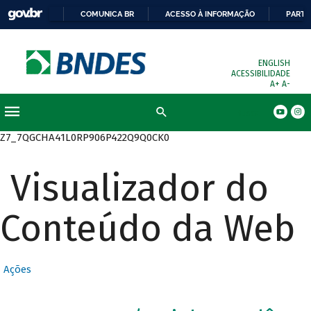
COMUNICA BR
ACESSO À INFORMAÇÃO
PARTI
ENGLISH
ACESSIBILIDADE
A+
A-
Busca
Z7_7QGCHA41L0RP906P422Q9Q0CK0
Visualizador do
Conteúdo da Web
Ações