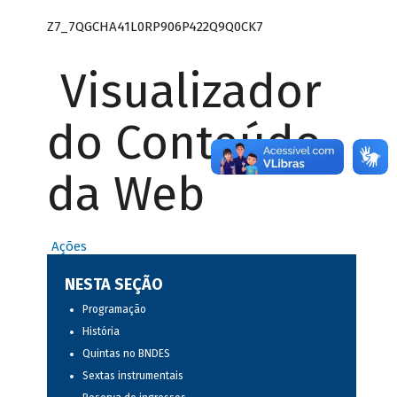
Z7_7QGCHA41L0RP906P422Q9Q0CK7
Visualizador
do Conteúdo
da Web
Ações
NESTA SEÇÃO
Programação
História
Quintas no BNDES
Sextas instrumentais