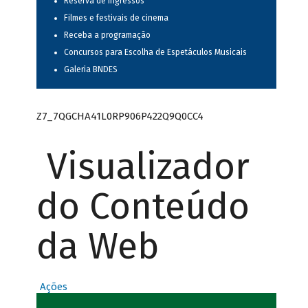
Reserva de ingressos
Filmes e festivais de cinema
Receba a programação
Concursos para Escolha de Espetáculos Musicais
Galeria BNDES
Z7_7QGCHA41L0RP906P422Q9Q0CC4
Visualizador
do Conteúdo
da Web
Ações