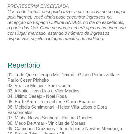
PRÉ-RESERVA ENCERRADA
Caso não tenha conseguido fazer a pré-reserva de seu lugar
pela internet, você ainda pode encontrar ingressos na
recepção do Espaço Cultural BNDES, no dia do espetáculo,
a partir das 18h. Cada pessoa receberá apenas um ingresso
com lugar marcado, estando o número de ingressos
disponíveis sujeito à lotação máxima do auditório.
Repertório
01. Tudo Que o Tempo Me Deixou - Gilson Peranzzetta e
Paulo Cesar Pinheiro
02. Voz De Mulher - Sueli Costa
03. A Noite - Ivan Lins e Vitor Martins
04. Ultimo Desejo - Noel Rosa
05. Eu Te Amo - Tom Jobim e Chico Buarque
06. Melodia Sentimental - Heitor Villa-Lobos e Dora
Vasconcelos
07. Minha Nossa Senhora - Fatima Guedes
08. Medo De Amar - Vinicius de Moraes
09. Caminhos Cruzados - Tom Jobim e Newton Mendonça
10. Eu e a Brisa - Johnny Alf