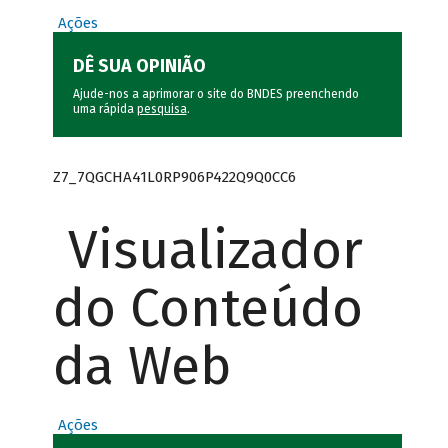
Ações
DÊ SUA OPINIÃO
Ajude-nos a aprimorar o site do BNDES preenchendo
uma rápida
pesquisa
.
Z7_7QGCHA41L0RP906P422Q9Q0CC6
Visualizador
do Conteúdo
da Web
Ações