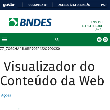
COMUNICA BR
ACESSO À INFORMAÇÃO
PARTI
ENGLISH
ACESSIBILIDADE
A+
A-
Busca
Z7_7QGCHA41L0RP906P422Q9Q0CK0
Visualizador do
Conteúdo da Web
Ações