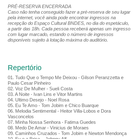
PRÉ-RESERVA ENCERRADA
Caso não tenha conseguido fazer a pré-reserva de seu lugar
pela internet, você ainda pode encontrar ingressos na
recepção do Espaço Cultural BNDES, no dia do espetáculo,
a partir das 18h. Cada pessoa receberá apenas um ingresso
com lugar marcado, estando o número de ingressos
disponíveis sujeito à lotação máxima do auditório.
Repertório
01. Tudo Que o Tempo Me Deixou - Gilson Peranzzetta e
Paulo Cesar Pinheiro
02. Voz De Mulher - Sueli Costa
03. A Noite - Ivan Lins e Vitor Martins
04. Ultimo Desejo - Noel Rosa
05. Eu Te Amo - Tom Jobim e Chico Buarque
06. Melodia Sentimental - Heitor Villa-Lobos e Dora
Vasconcelos
07. Minha Nossa Senhora - Fatima Guedes
08. Medo De Amar - Vinicius de Moraes
09. Caminhos Cruzados - Tom Jobim e Newton Mendonça
10. Eu e a Brisa - Johnny Alf