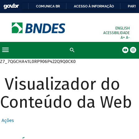
COMUNICA BR
ACESSO À INFORMAÇÃO
PARTI
ENGLISH
ACESSIBILIDADE
A+
A-
Busca
Z7_7QGCHA41L0RP906P422Q9Q0CK0
Visualizador do
Conteúdo da Web
Ações