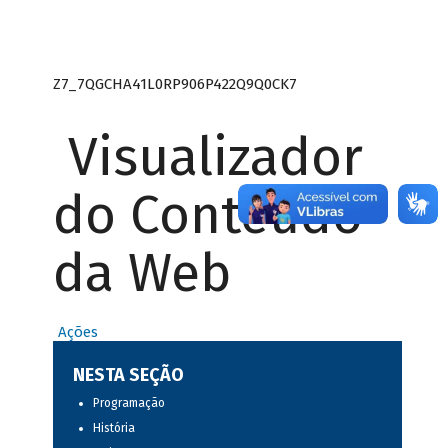
Z7_7QGCHA41L0RP906P422Q9Q0CK7
Visualizador
do Conteúdo
da Web
Ações
NESTA SEÇÃO
Programação
História