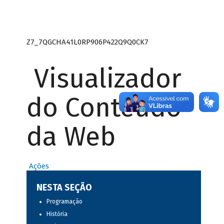
Z7_7QGCHA41L0RP906P422Q9Q0CK7
Visualizador
do Conteúdo
da Web
Ações
NESTA SEÇÃO
Programação
História