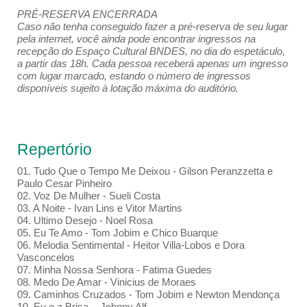
PRÉ-RESERVA ENCERRADA
Caso não tenha conseguido fazer a pré-reserva de seu lugar
pela internet, você ainda pode encontrar ingressos na
recepção do Espaço Cultural BNDES, no dia do espetáculo,
a partir das 18h. Cada pessoa receberá apenas um ingresso
com lugar marcado, estando o número de ingressos
disponíveis sujeito à lotação máxima do auditório.
Repertório
01. Tudo Que o Tempo Me Deixou - Gilson Peranzzetta e
Paulo Cesar Pinheiro
02. Voz De Mulher - Sueli Costa
03. A Noite - Ivan Lins e Vitor Martins
04. Ultimo Desejo - Noel Rosa
05. Eu Te Amo - Tom Jobim e Chico Buarque
06. Melodia Sentimental - Heitor Villa-Lobos e Dora
Vasconcelos
07. Minha Nossa Senhora - Fatima Guedes
08. Medo De Amar - Vinicius de Moraes
09. Caminhos Cruzados - Tom Jobim e Newton Mendonça
10. Eu e a Brisa - Johnny Alf