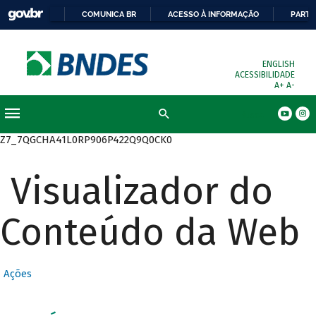
COMUNICA BR
ACESSO À INFORMAÇÃO
PARTI
ENGLISH
ACESSIBILIDADE
A+
A-
Busca
Z7_7QGCHA41L0RP906P422Q9Q0CK0
Visualizador do
Conteúdo da Web
Ações