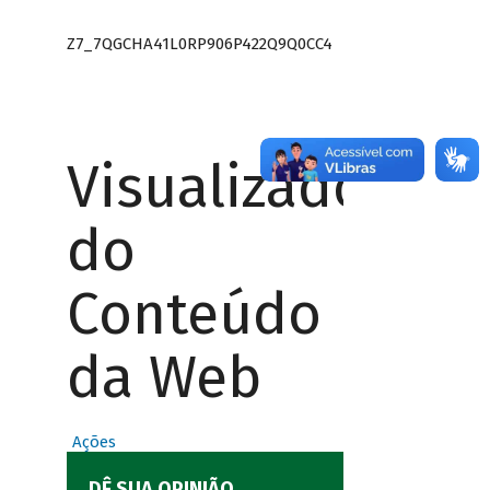
Z7_7QGCHA41L0RP906P422Q9Q0CC4
Visualizador
do
Conteúdo
da Web
Ações
DÊ SUA OPINIÃO