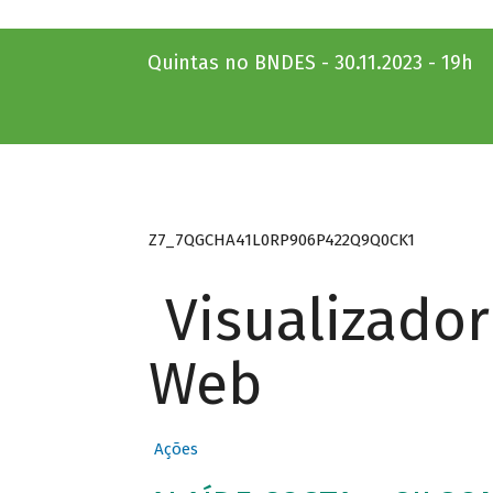
Quintas no BNDES - 30.11.2023 - 19h
Z7_7QGCHA41L0RP906P422Q9Q0CK1
Visualizado
Web
Ações