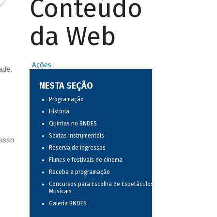
Conteúdo
da Web
Ações
ade.
NESTA SEÇÃO
Programação
História
Quintas no BNDES
Sextas instrumentais
resso
Reserva de ingressos
Filmes e festivais de cinema
Receba a programação
Concursos para Escolha de Espetáculos
Musicais
Galeria BNDES