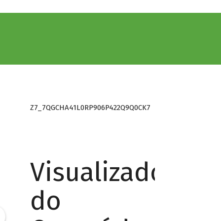
Z7_7QGCHA41L0RP906P422Q9Q0CK7
Visualizador
do