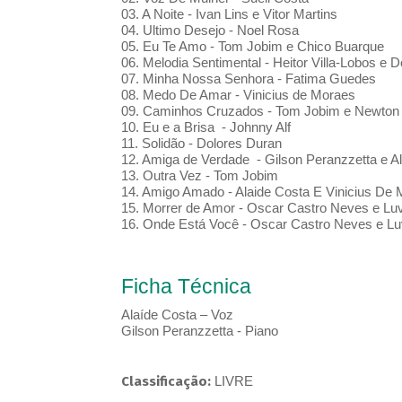
03. A Noite - Ivan Lins e Vitor Martins
04. Ultimo Desejo - Noel Rosa
05. Eu Te Amo - Tom Jobim e Chico Buarque
06. Melodia Sentimental - Heitor Villa-Lobos e
07. Minha Nossa Senhora - Fatima Guedes
08. Medo De Amar - Vinicius de Moraes
09. Caminhos Cruzados - Tom Jobim e Newto
10. Eu e a Brisa - Johnny Alf
11. Solidão - Dolores Duran
12. Amiga de Verdade - Gilson Peranzzetta e Al
13. Outra Vez - Tom Jobim
14. Amigo Amado - Alaide Costa E Vinicius De
15. Morrer de Amor - Oscar Castro Neves e Luv
16. Onde Está Você - Oscar Castro Neves e Luv
Ficha Técnica
Alaíde Costa – Voz
Gilson Peranzzetta - Piano
Classificação:
LIVRE