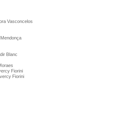
 Dora Vasconcelos
n Mendonça
dir Blanc
 Moraes
ercy Fiorini
ercy Fiorini