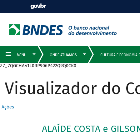
Z7_7QGCHA41L0RP906P422Q9Q0CK0
Visualizador do 
Ações
ALAÍDE COSTA e GILSO