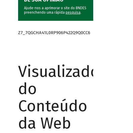
Ajude-nos a aprimorar o site do BNDES
preenchendo uma rápida
pesquisa
.
Z7_7QGCHA41L0RP906P422Q9Q0CC6
Visualizador
do
Conteúdo
da Web