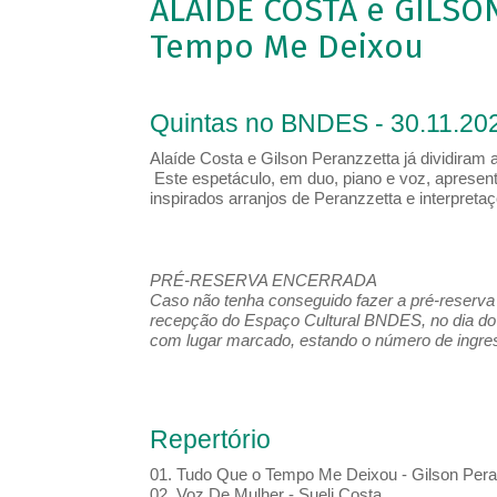
ALAÍDE COSTA e GILSO
Tempo Me Deixou
Quintas no BNDES - 30.11.202
Alaíde Costa e Gilson Peranzzetta já dividiram
Este espetáculo, em duo, piano e voz, apresent
inspirados arranjos de Peranzzetta e interpretaçõ
PRÉ-RESERVA ENCERRADA
Caso não tenha conseguido fazer a pré-reserva d
recepção do Espaço Cultural BNDES, no dia do 
com lugar marcado, estando o número de ingress
Repertório
01. Tudo Que o Tempo Me Deixou - Gilson Peran
02. Voz De Mulher - Sueli Costa