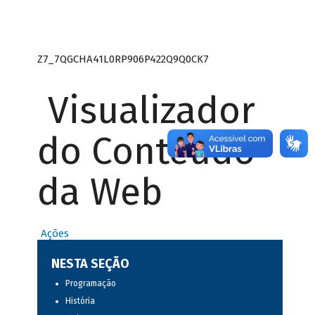
Z7_7QGCHA41L0RP906P422Q9Q0CK7
Visualizador
do Conteúdo
da Web
Ações
NESTA SEÇÃO
Programação
História