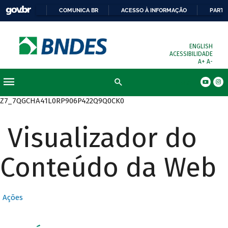
COMUNICA BR
ACESSO À INFORMAÇÃO
PARTI
ENGLISH
ACESSIBILIDADE
A+
A-
Busca
Z7_7QGCHA41L0RP906P422Q9Q0CK0
Visualizador do
Conteúdo da Web
Ações