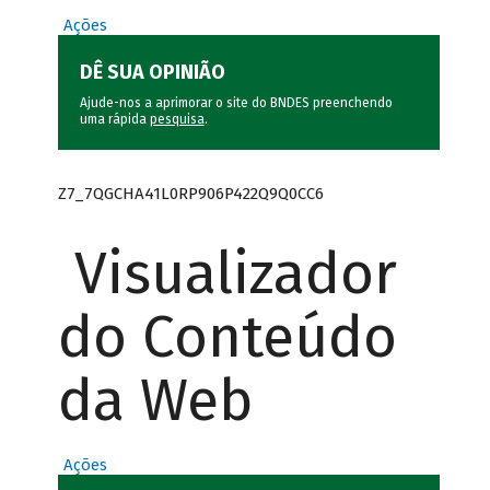
Ações
DÊ SUA OPINIÃO
Ajude-nos a aprimorar o site do BNDES preenchendo
uma rápida
pesquisa
.
Z7_7QGCHA41L0RP906P422Q9Q0CC6
Visualizador
do Conteúdo
da Web
Ações