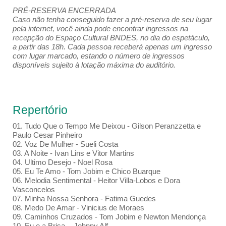
PRÉ-RESERVA ENCERRADA
Caso não tenha conseguido fazer a pré-reserva de seu lugar
pela internet, você ainda pode encontrar ingressos na
recepção do Espaço Cultural BNDES, no dia do espetáculo,
a partir das 18h. Cada pessoa receberá apenas um ingresso
com lugar marcado, estando o número de ingressos
disponíveis sujeito à lotação máxima do auditório.
Repertório
01. Tudo Que o Tempo Me Deixou - Gilson Peranzzetta e
Paulo Cesar Pinheiro
02. Voz De Mulher - Sueli Costa
03. A Noite - Ivan Lins e Vitor Martins
04. Ultimo Desejo - Noel Rosa
05. Eu Te Amo - Tom Jobim e Chico Buarque
06. Melodia Sentimental - Heitor Villa-Lobos e Dora
Vasconcelos
07. Minha Nossa Senhora - Fatima Guedes
08. Medo De Amar - Vinicius de Moraes
09. Caminhos Cruzados - Tom Jobim e Newton Mendonça
10. Eu e a Brisa - Johnny Alf