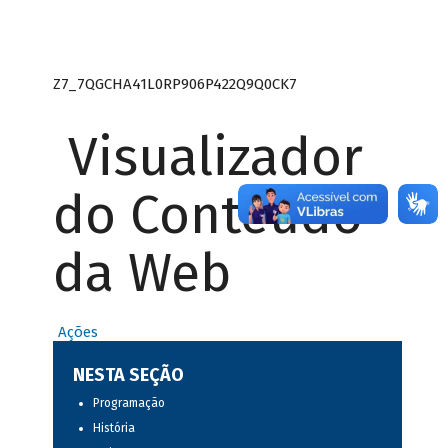
Z7_7QGCHA41L0RP906P422Q9Q0CK7
Visualizador
do Conteúdo
da Web
Ações
NESTA SEÇÃO
Programação
História