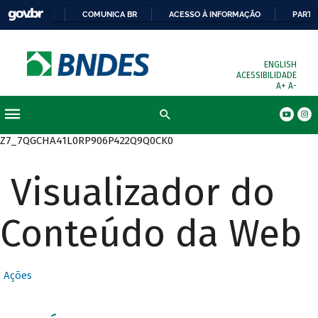
COMUNICA BR
ACESSO À INFORMAÇÃO
PARTI
ENGLISH
ACESSIBILIDADE
A+
A-
Busca
Z7_7QGCHA41L0RP906P422Q9Q0CK0
Visualizador do
Conteúdo da Web
Ações