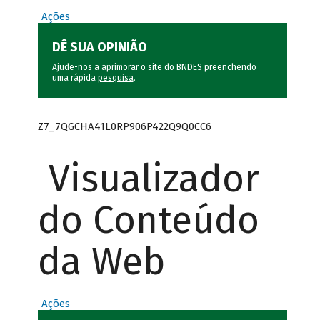
Ações
DÊ SUA OPINIÃO
Ajude-nos a aprimorar o site do BNDES preenchendo
uma rápida
pesquisa
.
Z7_7QGCHA41L0RP906P422Q9Q0CC6
Visualizador
do Conteúdo
da Web
Ações