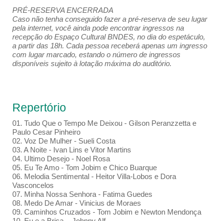
PRÉ-RESERVA ENCERRADA
Caso não tenha conseguido fazer a pré-reserva de seu lugar
pela internet, você ainda pode encontrar ingressos na
recepção do Espaço Cultural BNDES, no dia do espetáculo,
a partir das 18h. Cada pessoa receberá apenas um ingresso
com lugar marcado, estando o número de ingressos
disponíveis sujeito à lotação máxima do auditório.
Repertório
01. Tudo Que o Tempo Me Deixou - Gilson Peranzzetta e
Paulo Cesar Pinheiro
02. Voz De Mulher - Sueli Costa
03. A Noite - Ivan Lins e Vitor Martins
04. Ultimo Desejo - Noel Rosa
05. Eu Te Amo - Tom Jobim e Chico Buarque
06. Melodia Sentimental - Heitor Villa-Lobos e Dora
Vasconcelos
07. Minha Nossa Senhora - Fatima Guedes
08. Medo De Amar - Vinicius de Moraes
09. Caminhos Cruzados - Tom Jobim e Newton Mendonça
10. Eu e a Brisa - Johnny Alf