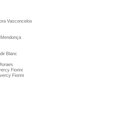
 Dora Vasconcelos
n Mendonça
dir Blanc
 Moraes
ercy Fiorini
ercy Fiorini