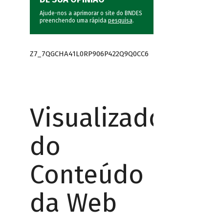
Ajude-nos a aprimorar o site do BNDES
preenchendo uma rápida
pesquisa
.
Z7_7QGCHA41L0RP906P422Q9Q0CC6
Visualizador
do
Conteúdo
da Web