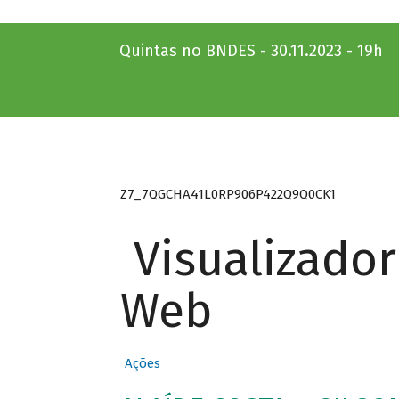
Quintas no BNDES - 30.11.2023 - 19h
Z7_7QGCHA41L0RP906P422Q9Q0CK1
Visualizado
Web
Ações