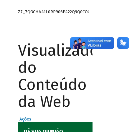
Z7_7QGCHA41L0RP906P422Q9Q0CC4
Visualizador
do
Conteúdo
da Web
Ações
DÊ SUA OPINIÃO