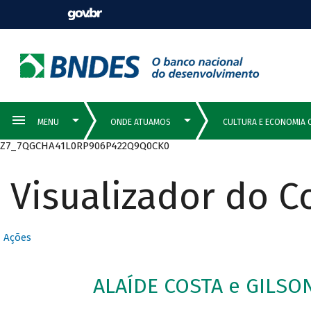
Z7_7QGCHA41L0RP906P422Q9Q0CK0
Visualizador do 
Ações
ALAÍDE COSTA e GILSO