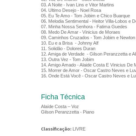
03. A Noite - Ivan Lins e Vitor Martins
04. Ultimo Desejo - Noel Rosa
05. Eu Te Amo - Tom Jobim e Chico Buarque
06. Melodia Sentimental - Heitor Villa-Lobos e
07. Minha Nossa Senhora - Fatima Guedes
08. Medo De Amar - Vinicius de Moraes
09. Caminhos Cruzados - Tom Jobim e Newto
10. Eu e a Brisa - Johnny Alf
11. Solidão - Dolores Duran
12. Amiga de Verdade - Gilson Peranzzetta e Al
13. Outra Vez - Tom Jobim
14. Amigo Amado - Alaide Costa E Vinicius De
15. Morrer de Amor - Oscar Castro Neves e Luv
16. Onde Está Você - Oscar Castro Neves e Luv
Ficha Técnica
Alaíde Costa – Voz
Gilson Peranzzetta - Piano
Classificação:
LIVRE