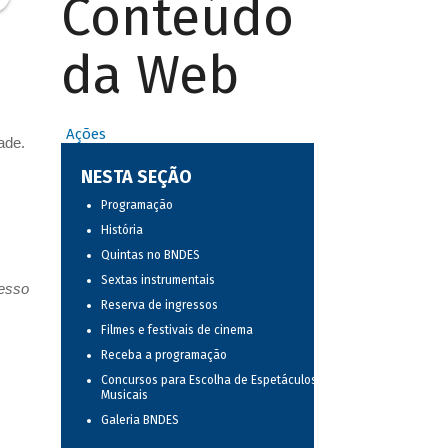
Conteúdo
da Web
Ações
ade.
NESTA SEÇÃO
Programação
História
Quintas no BNDES
Sextas instrumentais
resso
Reserva de ingressos
Filmes e festivais de cinema
Receba a programação
Concursos para Escolha de Espetáculos
Musicais
Galeria BNDES