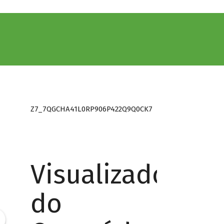
Z7_7QGCHA41L0RP906P422Q9Q0CK7
Visualizador
do