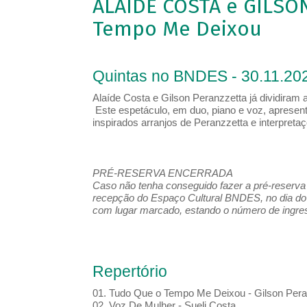
ALAÍDE COSTA e GILSO
Tempo Me Deixou
Quintas no BNDES - 30.11.202
Alaíde Costa e Gilson Peranzzetta já dividiram
Este espetáculo, em duo, piano e voz, apresent
inspirados arranjos de Peranzzetta e interpretaçõ
PRÉ-RESERVA ENCERRADA
Caso não tenha conseguido fazer a pré-reserva d
recepção do Espaço Cultural BNDES, no dia do 
com lugar marcado, estando o número de ingress
Repertório
01. Tudo Que o Tempo Me Deixou - Gilson Peran
02. Voz De Mulher - Sueli Costa