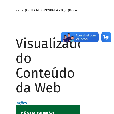
Z7_7QGCHA41L0RP906P422Q9Q0CC4
Visualizador
do
Conteúdo
da Web
Ações
DÊ SUA OPINIÃO