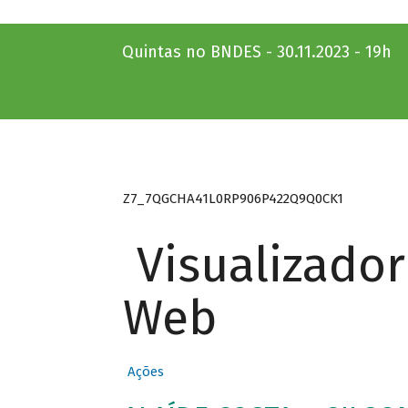
Quintas no BNDES - 30.11.2023 - 19h
Z7_7QGCHA41L0RP906P422Q9Q0CK1
Visualizado
Web
Ações