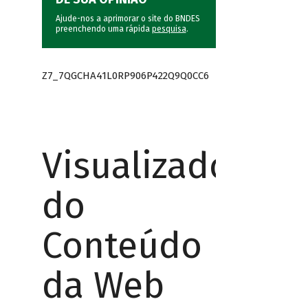
Ajude-nos a aprimorar o site do BNDES
preenchendo uma rápida
pesquisa
.
Z7_7QGCHA41L0RP906P422Q9Q0CC6
Visualizador
do
Conteúdo
da Web