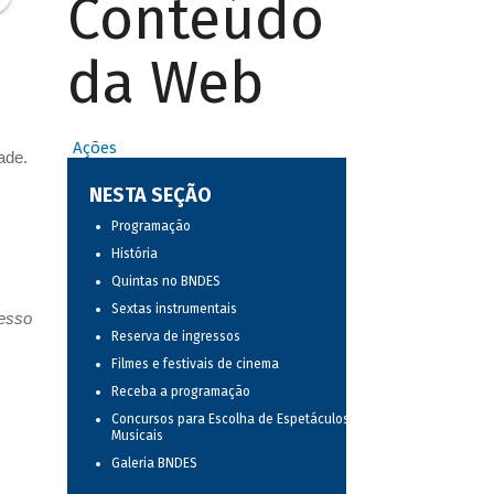
Conteúdo
da Web
Ações
ade.
NESTA SEÇÃO
Programação
História
Quintas no BNDES
Sextas instrumentais
resso
Reserva de ingressos
Filmes e festivais de cinema
Receba a programação
Concursos para Escolha de Espetáculos
Musicais
Galeria BNDES