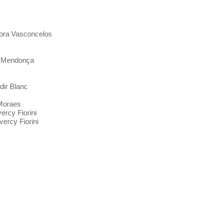
 Dora Vasconcelos
n Mendonça
dir Blanc
 Moraes
ercy Fiorini
ercy Fiorini