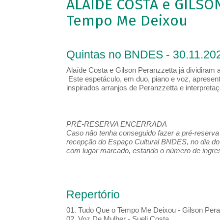
ALAÍDE COSTA e GILSO
Tempo Me Deixou
Quintas no BNDES - 30.11.202
Alaíde Costa e Gilson Peranzzetta já dividiram
Este espetáculo, em duo, piano e voz, apresent
inspirados arranjos de Peranzzetta e interpretaçõ
PRÉ-RESERVA ENCERRADA
Caso não tenha conseguido fazer a pré-reserva d
recepção do Espaço Cultural BNDES, no dia do 
com lugar marcado, estando o número de ingress
Repertório
01. Tudo Que o Tempo Me Deixou - Gilson Peran
02. Voz De Mulher - Sueli Costa