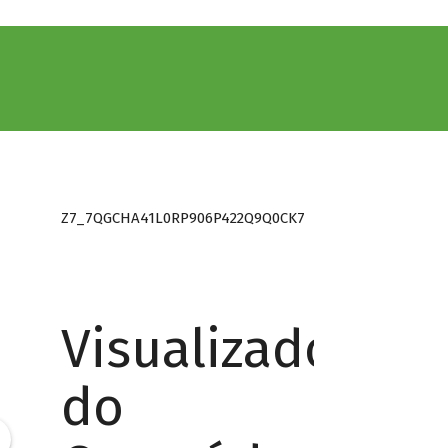
Z7_7QGCHA41L0RP906P422Q9Q0CK7
Visualizador
do