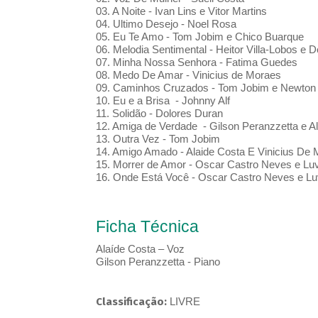
03. A Noite - Ivan Lins e Vitor Martins
04. Ultimo Desejo - Noel Rosa
05. Eu Te Amo - Tom Jobim e Chico Buarque
06. Melodia Sentimental - Heitor Villa-Lobos e
07. Minha Nossa Senhora - Fatima Guedes
08. Medo De Amar - Vinicius de Moraes
09. Caminhos Cruzados - Tom Jobim e Newto
10. Eu e a Brisa - Johnny Alf
11. Solidão - Dolores Duran
12. Amiga de Verdade - Gilson Peranzzetta e Al
13. Outra Vez - Tom Jobim
14. Amigo Amado - Alaide Costa E Vinicius De
15. Morrer de Amor - Oscar Castro Neves e Luv
16. Onde Está Você - Oscar Castro Neves e Luv
Ficha Técnica
Alaíde Costa – Voz
Gilson Peranzzetta - Piano
Classificação:
LIVRE