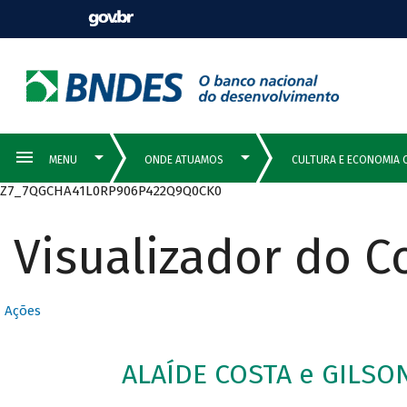
Z7_7QGCHA41L0RP906P422Q9Q0CK0
Visualizador do 
Ações
ALAÍDE COSTA e GILSO