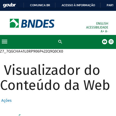
COMUNICA BR
ACESSO À INFORMAÇÃO
PARTI
ENGLISH
ACESSIBILIDADE
A+
A-
Busca
Z7_7QGCHA41L0RP906P422Q9Q0CK0
Visualizador do
Conteúdo da Web
Ações