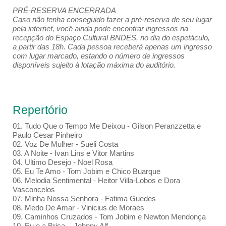
PRÉ-RESERVA ENCERRADA
Caso não tenha conseguido fazer a pré-reserva de seu lugar
pela internet, você ainda pode encontrar ingressos na
recepção do Espaço Cultural BNDES, no dia do espetáculo,
a partir das 18h. Cada pessoa receberá apenas um ingresso
com lugar marcado, estando o número de ingressos
disponíveis sujeito à lotação máxima do auditório.
Repertório
01. Tudo Que o Tempo Me Deixou - Gilson Peranzzetta e
Paulo Cesar Pinheiro
02. Voz De Mulher - Sueli Costa
03. A Noite - Ivan Lins e Vitor Martins
04. Ultimo Desejo - Noel Rosa
05. Eu Te Amo - Tom Jobim e Chico Buarque
06. Melodia Sentimental - Heitor Villa-Lobos e Dora
Vasconcelos
07. Minha Nossa Senhora - Fatima Guedes
08. Medo De Amar - Vinicius de Moraes
09. Caminhos Cruzados - Tom Jobim e Newton Mendonça
10. Eu e a Brisa - Johnny Alf