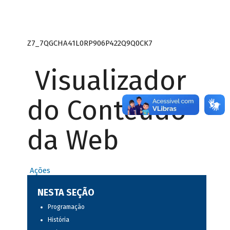
Z7_7QGCHA41L0RP906P422Q9Q0CK7
Visualizador
do Conteúdo
da Web
Ações
NESTA SEÇÃO
Programação
História