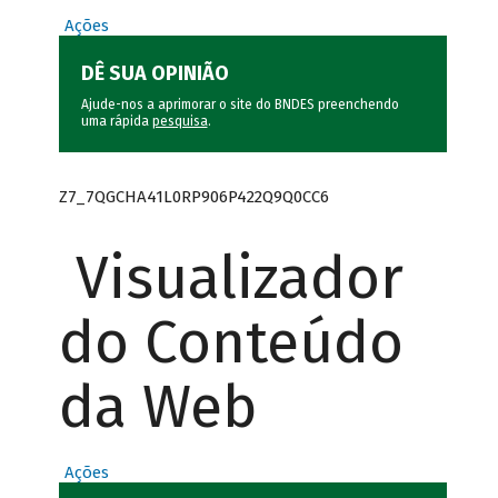
Ações
DÊ SUA OPINIÃO
Ajude-nos a aprimorar o site do BNDES preenchendo
uma rápida
pesquisa
.
Z7_7QGCHA41L0RP906P422Q9Q0CC6
Visualizador
do Conteúdo
da Web
Ações