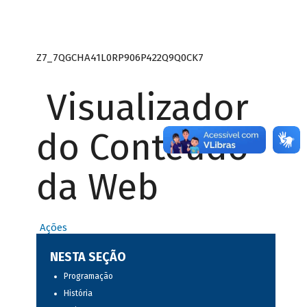
Z7_7QGCHA41L0RP906P422Q9Q0CK7
Visualizador
do Conteúdo
da Web
Ações
NESTA SEÇÃO
Programação
História