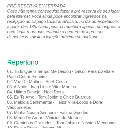
PRÉ-RESERVA ENCERRADA
Caso não tenha conseguido fazer a pré-reserva de seu lugar
pela internet, você ainda pode encontrar ingressos na
recepção do Espaço Cultural BNDES, no dia do espetáculo,
a partir das 18h. Cada pessoa receberá apenas um ingresso
com lugar marcado, estando o número de ingressos
disponíveis sujeito à lotação máxima do auditório.
Repertório
01. Tudo Que o Tempo Me Deixou - Gilson Peranzzetta e
Paulo Cesar Pinheiro
02. Voz De Mulher - Sueli Costa
03. A Noite - Ivan Lins e Vitor Martins
04. Ultimo Desejo - Noel Rosa
05. Eu Te Amo - Tom Jobim e Chico Buarque
06. Melodia Sentimental - Heitor Villa-Lobos e Dora
Vasconcelos
07. Minha Nossa Senhora - Fatima Guedes
08. Medo De Amar - Vinicius de Moraes
09. Caminhos Cruzados - Tom Jobim e Newton Mendonça
10. Eu e a Brisa - Johnny Alf