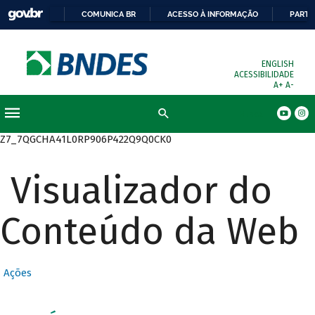
COMUNICA BR
ACESSO À INFORMAÇÃO
PARTI
ENGLISH
ACESSIBILIDADE
A+
A-
Busca
Z7_7QGCHA41L0RP906P422Q9Q0CK0
Visualizador do
Conteúdo da Web
Ações