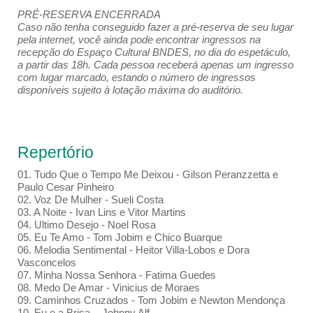
PRÉ-RESERVA ENCERRADA
Caso não tenha conseguido fazer a pré-reserva de seu lugar
pela internet, você ainda pode encontrar ingressos na
recepção do Espaço Cultural BNDES, no dia do espetáculo,
a partir das 18h. Cada pessoa receberá apenas um ingresso
com lugar marcado, estando o número de ingressos
disponíveis sujeito à lotação máxima do auditório.
Repertório
01. Tudo Que o Tempo Me Deixou - Gilson Peranzzetta e
Paulo Cesar Pinheiro
02. Voz De Mulher - Sueli Costa
03. A Noite - Ivan Lins e Vitor Martins
04. Ultimo Desejo - Noel Rosa
05. Eu Te Amo - Tom Jobim e Chico Buarque
06. Melodia Sentimental - Heitor Villa-Lobos e Dora
Vasconcelos
07. Minha Nossa Senhora - Fatima Guedes
08. Medo De Amar - Vinicius de Moraes
09. Caminhos Cruzados - Tom Jobim e Newton Mendonça
10. Eu e a Brisa - Johnny Alf