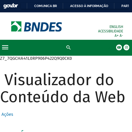
COMUNICA BR
ACESSO À INFORMAÇÃO
PARTI
ENGLISH
ACESSIBILIDADE
A+
A-
Busca
Z7_7QGCHA41L0RP906P422Q9Q0CK0
Visualizador do
Conteúdo da Web
Ações