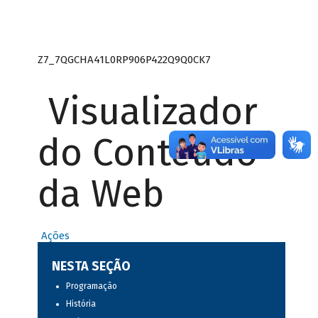
Z7_7QGCHA41L0RP906P422Q9Q0CK7
Visualizador
do Conteúdo
da Web
Ações
NESTA SEÇÃO
Programação
História