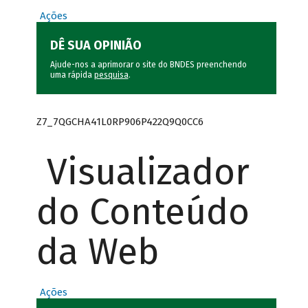
Ações
DÊ SUA OPINIÃO
Ajude-nos a aprimorar o site do BNDES preenchendo
uma rápida
pesquisa
.
Z7_7QGCHA41L0RP906P422Q9Q0CC6
Visualizador
do Conteúdo
da Web
Ações