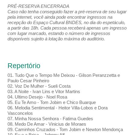
PRÉ-RESERVA ENCERRADA
Caso não tenha conseguido fazer a pré-reserva de seu lugar
pela internet, você ainda pode encontrar ingressos na
recepção do Espaço Cultural BNDES, no dia do espetáculo,
a partir das 18h. Cada pessoa receberá apenas um ingresso
com lugar marcado, estando o número de ingressos
disponíveis sujeito à lotação máxima do auditório.
Repertório
01. Tudo Que o Tempo Me Deixou - Gilson Peranzzetta e
Paulo Cesar Pinheiro
02. Voz De Mulher - Sueli Costa
03. A Noite - Ivan Lins e Vitor Martins
04. Ultimo Desejo - Noel Rosa
05. Eu Te Amo - Tom Jobim e Chico Buarque
06. Melodia Sentimental - Heitor Villa-Lobos e Dora
Vasconcelos
07. Minha Nossa Senhora - Fatima Guedes
08. Medo De Amar - Vinicius de Moraes
09. Caminhos Cruzados - Tom Jobim e Newton Mendonça
10. Eu e a Brisa - Johnny Alf