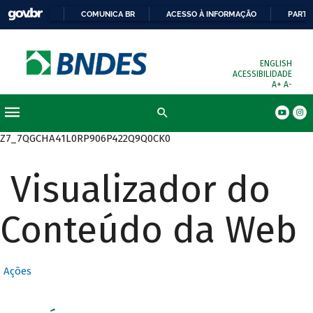
COMUNICA BR
ACESSO À INFORMAÇÃO
PARTI
ENGLISH
ACESSIBILIDADE
A+
A-
Busca
Z7_7QGCHA41L0RP906P422Q9Q0CK0
Visualizador do
Conteúdo da Web
Ações