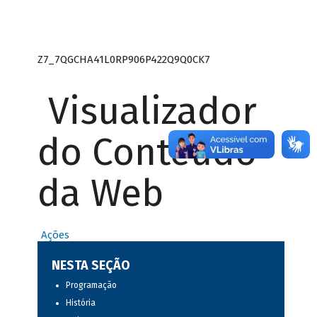
Z7_7QGCHA41L0RP906P422Q9Q0CK7
Visualizador
do Conteúdo
da Web
Ações
NESTA SEÇÃO
Programação
História