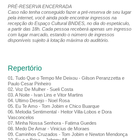
PRÉ-RESERVA ENCERRADA
Caso não tenha conseguido fazer a pré-reserva de seu lugar
pela internet, você ainda pode encontrar ingressos na
recepção do Espaço Cultural BNDES, no dia do espetáculo,
a partir das 18h. Cada pessoa receberá apenas um ingresso
com lugar marcado, estando o número de ingressos
disponíveis sujeito à lotação máxima do auditório.
Repertório
01. Tudo Que o Tempo Me Deixou - Gilson Peranzzetta e
Paulo Cesar Pinheiro
02. Voz De Mulher - Sueli Costa
03. A Noite - Ivan Lins e Vitor Martins
04. Ultimo Desejo - Noel Rosa
05. Eu Te Amo - Tom Jobim e Chico Buarque
06. Melodia Sentimental - Heitor Villa-Lobos e Dora
Vasconcelos
07. Minha Nossa Senhora - Fatima Guedes
08. Medo De Amar - Vinicius de Moraes
09. Caminhos Cruzados - Tom Jobim e Newton Mendonça
10. Eu e a Brisa - Johnny Alf