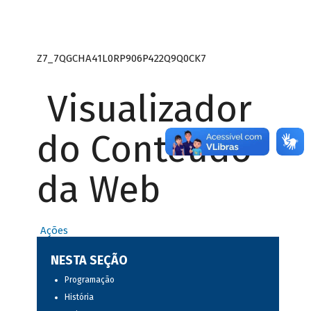
Z7_7QGCHA41L0RP906P422Q9Q0CK7
Visualizador
do Conteúdo
da Web
Ações
NESTA SEÇÃO
Programação
História