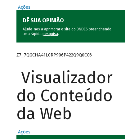
Ações
DÊ SUA OPINIÃO
Ajude-nos a aprimorar o site do BNDES preenchendo
uma rápida
pesquisa
.
Z7_7QGCHA41L0RP906P422Q9Q0CC6
Visualizador
do Conteúdo
da Web
Ações