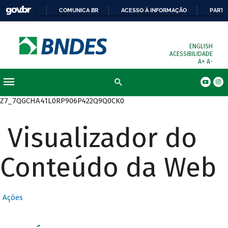
COMUNICA BR
ACESSO À INFORMAÇÃO
PARTI
ENGLISH
ACESSIBILIDADE
A+
A-
Busca
Z7_7QGCHA41L0RP906P422Q9Q0CK0
Visualizador do
Conteúdo da Web
Ações