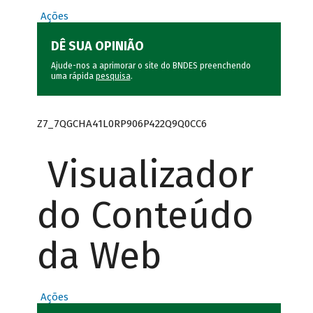
Ações
DÊ SUA OPINIÃO
Ajude-nos a aprimorar o site do BNDES preenchendo
uma rápida
pesquisa
.
Z7_7QGCHA41L0RP906P422Q9Q0CC6
Visualizador
do Conteúdo
da Web
Ações