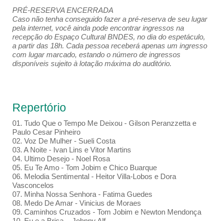
PRÉ-RESERVA ENCERRADA
Caso não tenha conseguido fazer a pré-reserva de seu lugar
pela internet, você ainda pode encontrar ingressos na
recepção do Espaço Cultural BNDES, no dia do espetáculo,
a partir das 18h. Cada pessoa receberá apenas um ingresso
com lugar marcado, estando o número de ingressos
disponíveis sujeito à lotação máxima do auditório.
Repertório
01. Tudo Que o Tempo Me Deixou - Gilson Peranzzetta e
Paulo Cesar Pinheiro
02. Voz De Mulher - Sueli Costa
03. A Noite - Ivan Lins e Vitor Martins
04. Ultimo Desejo - Noel Rosa
05. Eu Te Amo - Tom Jobim e Chico Buarque
06. Melodia Sentimental - Heitor Villa-Lobos e Dora
Vasconcelos
07. Minha Nossa Senhora - Fatima Guedes
08. Medo De Amar - Vinicius de Moraes
09. Caminhos Cruzados - Tom Jobim e Newton Mendonça
10. Eu e a Brisa - Johnny Alf