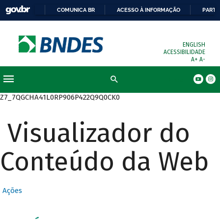
COMUNICA BR
ACESSO À INFORMAÇÃO
PARTI
ENGLISH
ACESSIBILIDADE
A+
A-
Busca
Z7_7QGCHA41L0RP906P422Q9Q0CK0
Visualizador do
Conteúdo da Web
Ações