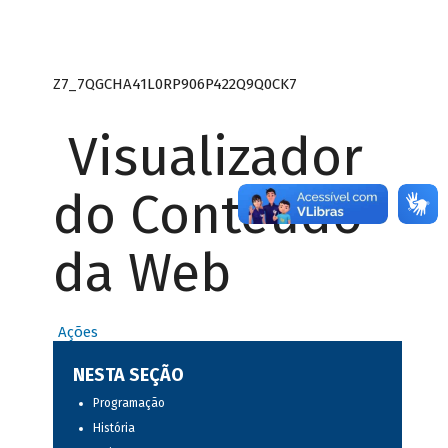
Z7_7QGCHA41L0RP906P422Q9Q0CK7
Visualizador
do Conteúdo
da Web
Ações
NESTA SEÇÃO
Programação
História