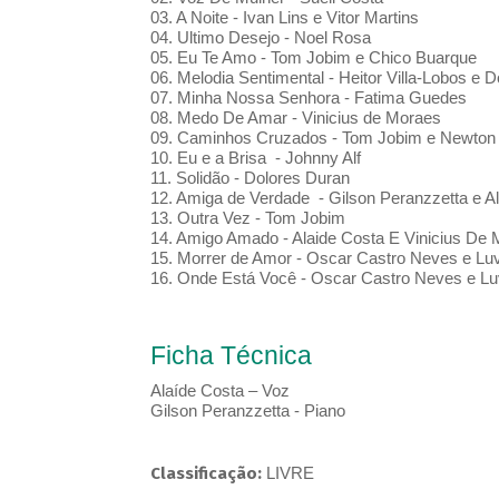
03. A Noite - Ivan Lins e Vitor Martins
04. Ultimo Desejo - Noel Rosa
05. Eu Te Amo - Tom Jobim e Chico Buarque
06. Melodia Sentimental - Heitor Villa-Lobos e
07. Minha Nossa Senhora - Fatima Guedes
08. Medo De Amar - Vinicius de Moraes
09. Caminhos Cruzados - Tom Jobim e Newto
10. Eu e a Brisa - Johnny Alf
11. Solidão - Dolores Duran
12. Amiga de Verdade - Gilson Peranzzetta e Al
13. Outra Vez - Tom Jobim
14. Amigo Amado - Alaide Costa E Vinicius De
15. Morrer de Amor - Oscar Castro Neves e Luv
16. Onde Está Você - Oscar Castro Neves e Luv
Ficha Técnica
Alaíde Costa – Voz
Gilson Peranzzetta - Piano
Classificação:
LIVRE