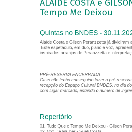
ALAÍDE COSTA e GILSO
Tempo Me Deixou
Quintas no BNDES - 30.11.202
Alaíde Costa e Gilson Peranzzetta já dividiram
Este espetáculo, em duo, piano e voz, apresent
inspirados arranjos de Peranzzetta e interpretaçõ
PRÉ-RESERVA ENCERRADA
Caso não tenha conseguido fazer a pré-reserva d
recepção do Espaço Cultural BNDES, no dia do 
com lugar marcado, estando o número de ingress
Repertório
01. Tudo Que o Tempo Me Deixou - Gilson Peran
02. Voz De Mulher - Sueli Costa