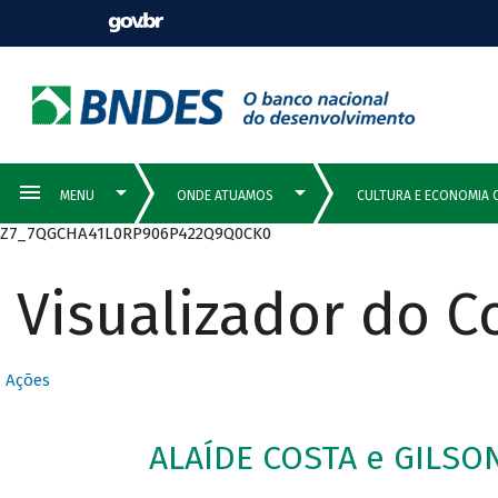
Z7_7QGCHA41L0RP906P422Q9Q0CK0
Visualizador do 
Ações
ALAÍDE COSTA e GILSO