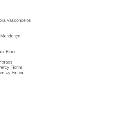
 Dora Vasconcelos
n Mendonça
dir Blanc
 Moraes
ercy Fiorini
ercy Fiorini