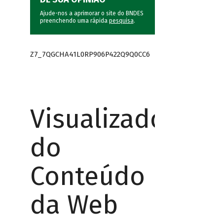
Ajude-nos a aprimorar o site do BNDES
preenchendo uma rápida
pesquisa
.
Z7_7QGCHA41L0RP906P422Q9Q0CC6
Visualizador
do
Conteúdo
da Web