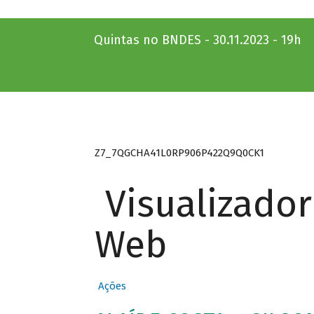
Quintas no BNDES - 30.11.2023 - 19h
Z7_7QGCHA41L0RP906P422Q9Q0CK1
Visualizado
Web
Ações