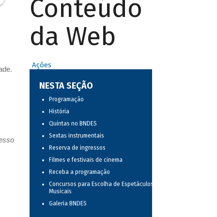
Conteúdo
da Web
Ações
ade.
NESTA SEÇÃO
Programação
História
Quintas no BNDES
Sextas instrumentais
resso
Reserva de ingressos
Filmes e festivais de cinema
Receba a programação
Concursos para Escolha de Espetáculos
Musicais
Galeria BNDES