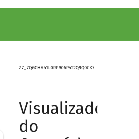
Z7_7QGCHA41L0RP906P422Q9Q0CK7
Visualizador
do