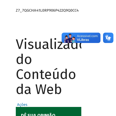
Z7_7QGCHA41L0RP906P422Q9Q0CC4
Visualizador
do
Conteúdo
da Web
Ações
DÊ SUA OPINIÃO