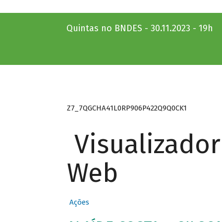
Quintas no BNDES - 30.11.2023 - 19h
Z7_7QGCHA41L0RP906P422Q9Q0CK1
Visualizado
Web
Ações