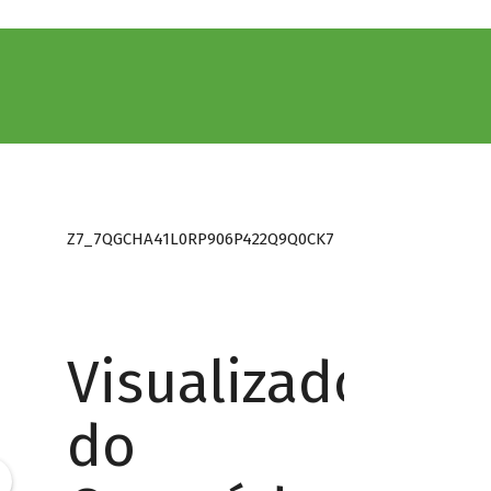
Z7_7QGCHA41L0RP906P422Q9Q0CK7
Visualizador
do