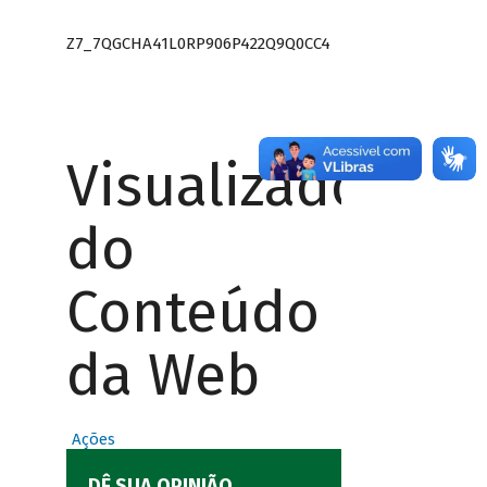
Z7_7QGCHA41L0RP906P422Q9Q0CC4
Visualizador
do
Conteúdo
da Web
Ações
DÊ SUA OPINIÃO