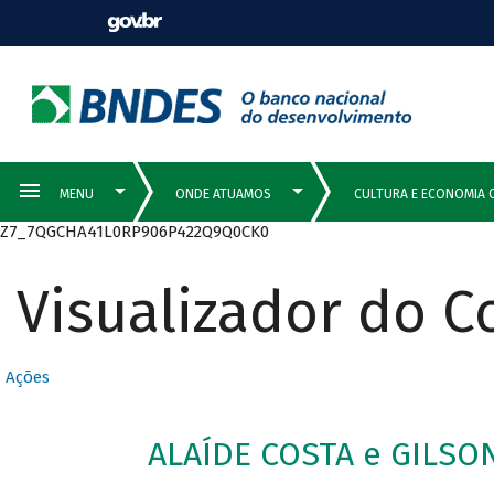
Z7_7QGCHA41L0RP906P422Q9Q0CK0
Visualizador do 
Ações
ALAÍDE COSTA e GILSO