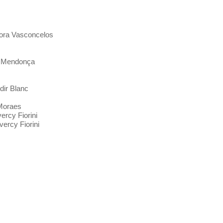
 Dora Vasconcelos
n Mendonça
dir Blanc
 Moraes
ercy Fiorini
ercy Fiorini