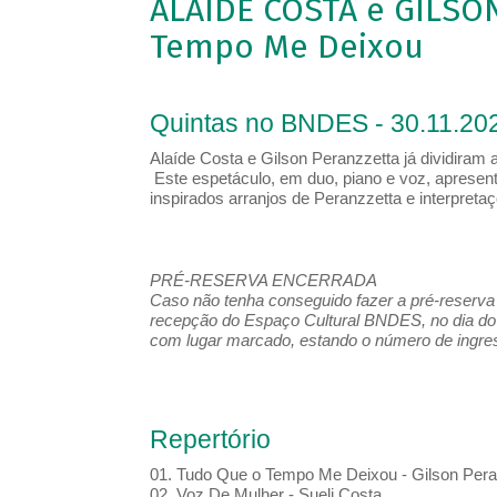
ALAÍDE COSTA e GILSO
Tempo Me Deixou
Quintas no BNDES - 30.11.202
Alaíde Costa e Gilson Peranzzetta já dividiram
Este espetáculo, em duo, piano e voz, apresent
inspirados arranjos de Peranzzetta e interpretaçõ
PRÉ-RESERVA ENCERRADA
Caso não tenha conseguido fazer a pré-reserva d
recepção do Espaço Cultural BNDES, no dia do 
com lugar marcado, estando o número de ingress
Repertório
01. Tudo Que o Tempo Me Deixou - Gilson Peran
02. Voz De Mulher - Sueli Costa