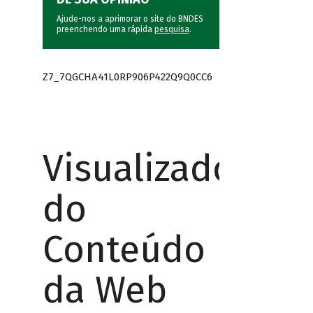
Ajude-nos a aprimorar o site do BNDES
preenchendo uma rápida
pesquisa
.
Z7_7QGCHA41L0RP906P422Q9Q0CC6
Visualizador
do
Conteúdo
da Web