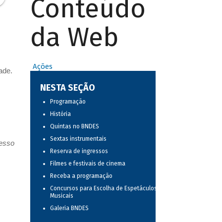
Conteúdo
da Web
Ações
ade.
NESTA SEÇÃO
Programação
História
Quintas no BNDES
Sextas instrumentais
resso
Reserva de ingressos
Filmes e festivais de cinema
Receba a programação
Concursos para Escolha de Espetáculos
Musicais
Galeria BNDES