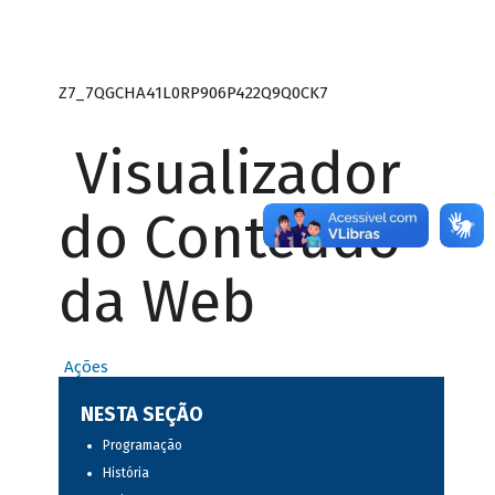
Z7_7QGCHA41L0RP906P422Q9Q0CK7
Visualizador
do Conteúdo
da Web
Ações
NESTA SEÇÃO
Programação
História