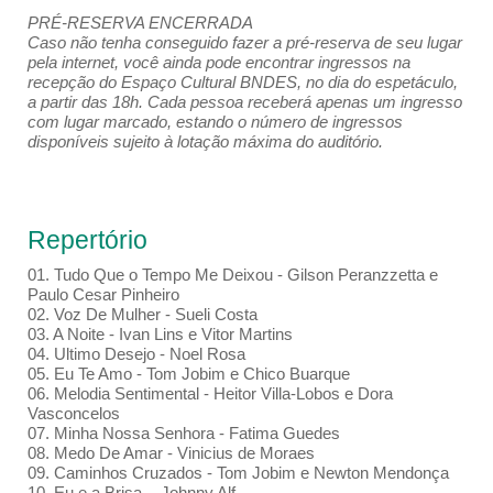
PRÉ-RESERVA ENCERRADA
Caso não tenha conseguido fazer a pré-reserva de seu lugar
pela internet, você ainda pode encontrar ingressos na
recepção do Espaço Cultural BNDES, no dia do espetáculo,
a partir das 18h. Cada pessoa receberá apenas um ingresso
com lugar marcado, estando o número de ingressos
disponíveis sujeito à lotação máxima do auditório.
Repertório
01. Tudo Que o Tempo Me Deixou - Gilson Peranzzetta e
Paulo Cesar Pinheiro
02. Voz De Mulher - Sueli Costa
03. A Noite - Ivan Lins e Vitor Martins
04. Ultimo Desejo - Noel Rosa
05. Eu Te Amo - Tom Jobim e Chico Buarque
06. Melodia Sentimental - Heitor Villa-Lobos e Dora
Vasconcelos
07. Minha Nossa Senhora - Fatima Guedes
08. Medo De Amar - Vinicius de Moraes
09. Caminhos Cruzados - Tom Jobim e Newton Mendonça
10. Eu e a Brisa - Johnny Alf