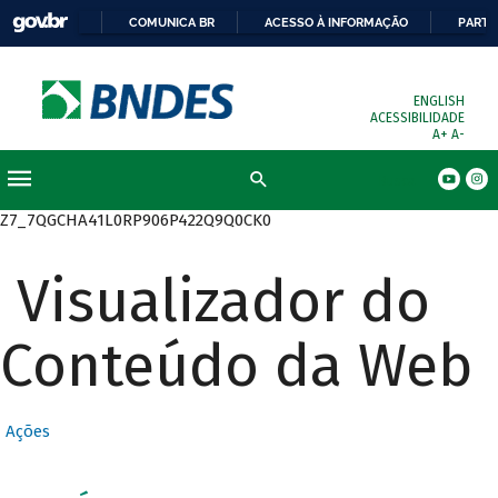
COMUNICA BR
ACESSO À INFORMAÇÃO
PARTI
ENGLISH
ACESSIBILIDADE
A+
A-
Busca
Z7_7QGCHA41L0RP906P422Q9Q0CK0
Visualizador do
Conteúdo da Web
Ações