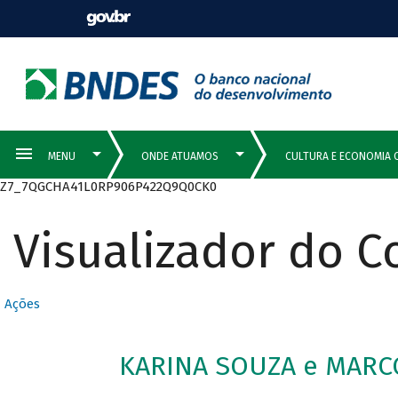
Z7_7QGCHA41L0RP906P422Q9Q0CK0
Visualizador do 
Ações
KARINA SOUZA e MARCO