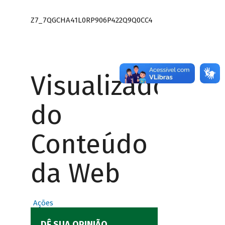
Z7_7QGCHA41L0RP906P422Q9Q0CC4
Visualizador
do
Conteúdo
da Web
Ações
DÊ SUA OPINIÃO