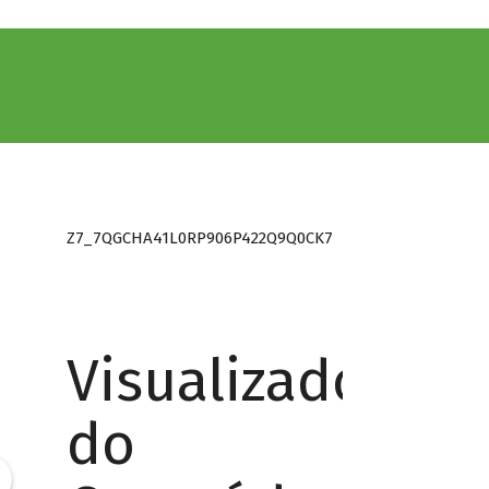
Z7_7QGCHA41L0RP906P422Q9Q0CK7
Visualizador
do