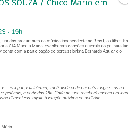
S SOUZA / Chico Mario em
23 - 19h
 um dos precursores da música independente no Brasil, os filhos Ka
am a CIA Mano a Mana, escolheram canções autorais do pai para la
 conta com a participação do percussionista Bernardo Aguiar e o
e seu lugar pela internet, você ainda pode encontrar ingressos na
espetáculo, a partir das 18h. Cada pessoa receberá apenas um ing
os disponíveis sujeito à lotação máxima do auditório.
o Mário