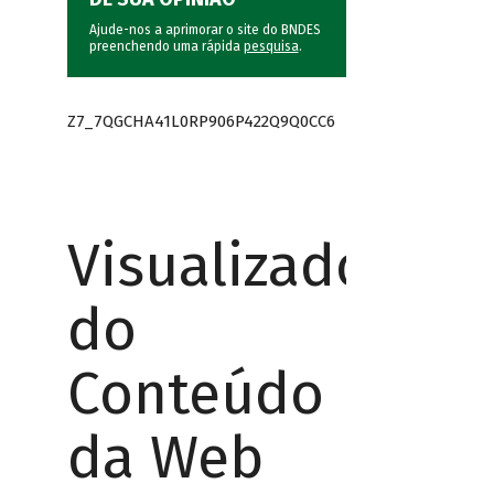
Ajude-nos a aprimorar o site do BNDES
preenchendo uma rápida
pesquisa
.
Z7_7QGCHA41L0RP906P422Q9Q0CC6
Visualizador
do
Conteúdo
da Web