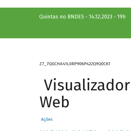
Quintas no BNDES - 14.12.2023 - 19h
Z7_7QGCHA41L0RP906P422Q9Q0CK1
Visualizado
Web
Ações