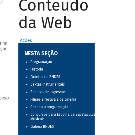
Conteúdo
da Web
Ações
rina
nçar
NESTA SEÇÃO
Programação
História
Quintas no BNDES
Sextas instrumentais
Reserva de ingressos
resso
Filmes e festivais de cinema
Receba a programação
Concursos para Escolha de Espetáculos
Musicais
Galeria BNDES