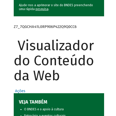
Ajude-nos a aprimorar o site do BNDES preenchendo
uma rápida
pesquisa
.
Z7_7QGCHA41L0RP906P422Q9Q0CC6
Visualizador
do Conteúdo
da Web
Ações
VEJA TAMBÉM
O BNDES e o apoio à cultura
Patrocínio a eventos culturais