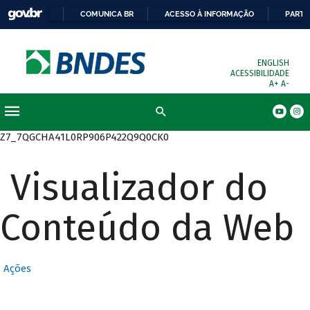
COMUNICA BR
ACESSO À INFORMAÇÃO
PARTI
ENGLISH
ACESSIBILIDADE
A+
A-
Busca
Z7_7QGCHA41L0RP906P422Q9Q0CK0
Visualizador do
Conteúdo da Web
Ações