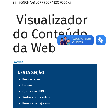
Z7_7QGCHA41L0RP906P422Q9Q0CK7
Visualizador
do Conteúdo
da Web
Ações
NESTA SEÇÃO
Programação
História
Quintas no BNDES
Sextas instrumentais
Reserva de ingressos