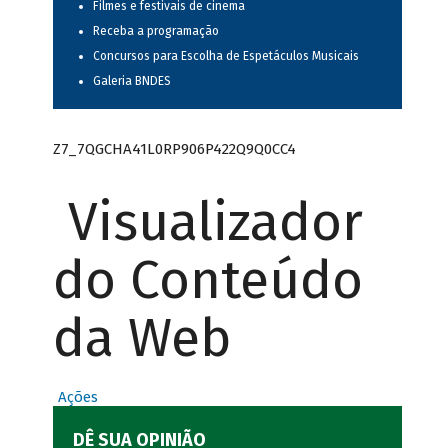
Filmes e festivais de cinema
Receba a programação
Concursos para Escolha de Espetáculos Musicais
Galeria BNDES
Z7_7QGCHA41L0RP906P422Q9Q0CC4
Visualizador
do Conteúdo
da Web
Ações
DÊ SUA OPINIÃO