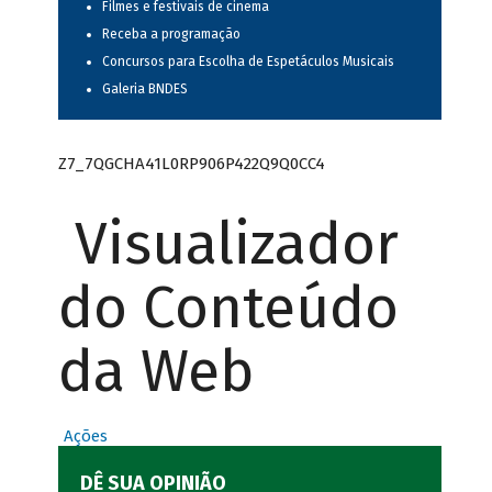
Filmes e festivais de cinema
Receba a programação
Concursos para Escolha de Espetáculos Musicais
Galeria BNDES
Z7_7QGCHA41L0RP906P422Q9Q0CC4
Visualizador
do Conteúdo
da Web
Ações
DÊ SUA OPINIÃO