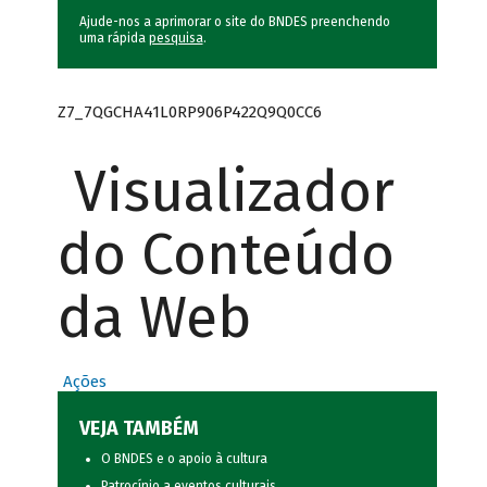
Ajude-nos a aprimorar o site do BNDES preenchendo
uma rápida
pesquisa
.
Z7_7QGCHA41L0RP906P422Q9Q0CC6
Visualizador
do Conteúdo
da Web
Ações
VEJA TAMBÉM
O BNDES e o apoio à cultura
Patrocínio a eventos culturais