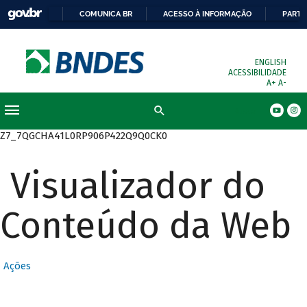
COMUNICA BR
ACESSO À INFORMAÇÃO
PARTI
ENGLISH
ACESSIBILIDADE
A+
A-
Busca
Z7_7QGCHA41L0RP906P422Q9Q0CK0
Visualizador do
Conteúdo da Web
Ações