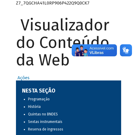
Z7_7QGCHA41L0RP906P422Q9Q0CK7
Visualizador
do Conteúdo
da Web
Ações
NESTA SEÇÃO
Programação
História
Quintas no BNDES
Sextas instrumentais
Reserva de ingressos