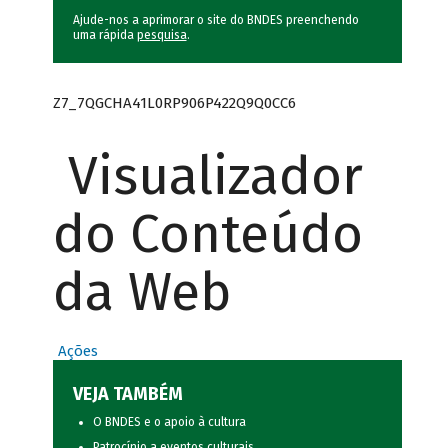
Ajude-nos a aprimorar o site do BNDES preenchendo
uma rápida
pesquisa
.
Z7_7QGCHA41L0RP906P422Q9Q0CC6
Visualizador
do Conteúdo
da Web
Ações
VEJA TAMBÉM
O BNDES e o apoio à cultura
Patrocínio a eventos culturais