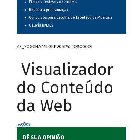
Filmes e festivais de cinema
Receba a programação
Concursos para Escolha de Espetáculos Musicais
Galeria BNDES
Z7_7QGCHA41L0RP906P422Q9Q0CC4
Visualizador
do Conteúdo
da Web
Ações
DÊ SUA OPINIÃO