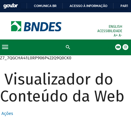
COMUNICA BR
ACESSO À INFORMAÇÃO
PARTI
ENGLISH
ACESSIBILIDADE
A+
A-
Busca
Z7_7QGCHA41L0RP906P422Q9Q0CK0
Visualizador do
Conteúdo da Web
Ações