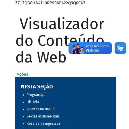
Z7_7QGCHA41L0RP906P422Q9Q0CK7
Visualizador
do Conteúdo
da Web
Ações
NESTA SEÇÃO
Programação
História
Quintas no BNDES
Sextas instrumentais
Reserva de ingressos