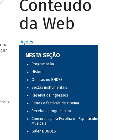
Conteúdo
da Web
Ações
rina
nçar
NESTA SEÇÃO
Programação
História
Quintas no BNDES
Sextas instrumentais
Reserva de ingressos
resso
Filmes e festivais de cinema
Receba a programação
Concursos para Escolha de Espetáculos
Musicais
Galeria BNDES