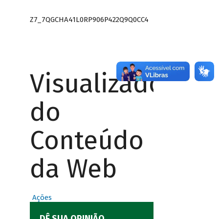
Z7_7QGCHA41L0RP906P422Q9Q0CC4
Visualizador
do
Conteúdo
da Web
Ações
DÊ SUA OPINIÃO