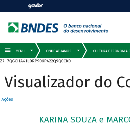
Z7_7QGCHA41L0RP906P422Q9Q0CK0
Visualizador do 
Ações
KARINA SOUZA e MARCO