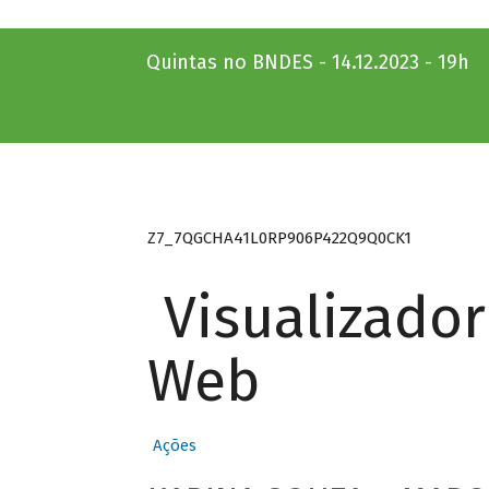
Quintas no BNDES - 14.12.2023 - 19h
Z7_7QGCHA41L0RP906P422Q9Q0CK1
Visualizado
Web
Ações