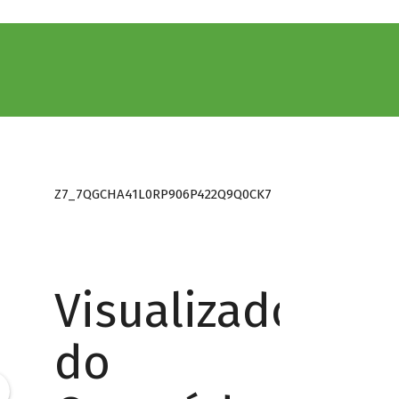
Z7_7QGCHA41L0RP906P422Q9Q0CK7
Visualizador
do