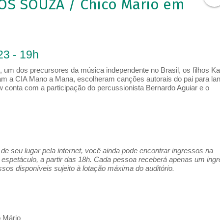
S SOUZA / Chico Mario em
23 - 19h
 um dos precursores da música independente no Brasil, os filhos Ka
am a CIA Mano a Mana, escolheram canções autorais do pai para la
 conta com a participação do percussionista Bernardo Aguiar e o
e seu lugar pela internet, você ainda pode encontrar ingressos na
espetáculo, a partir das 18h. Cada pessoa receberá apenas um ing
os disponíveis sujeito à lotação máxima do auditório.
o Mário