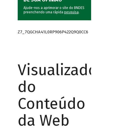
Ajude-nos a aprimorar o site do BNDES
preenchendo uma rápida
pesquisa
.
Z7_7QGCHA41L0RP906P422Q9Q0CC6
Visualizador
do
Conteúdo
da Web