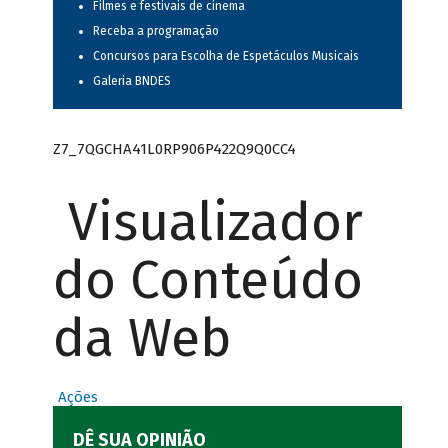
Filmes e festivais de cinema
Receba a programação
Concursos para Escolha de Espetáculos Musicais
Galeria BNDES
Z7_7QGCHA41L0RP906P422Q9Q0CC4
Visualizador
do Conteúdo
da Web
Ações
DÊ SUA OPINIÃO