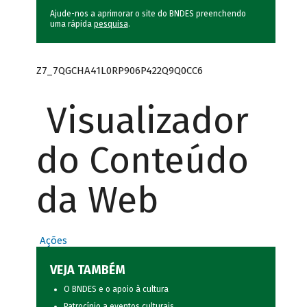
Ajude-nos a aprimorar o site do BNDES preenchendo
uma rápida
pesquisa
.
Z7_7QGCHA41L0RP906P422Q9Q0CC6
Visualizador
do Conteúdo
da Web
Ações
VEJA TAMBÉM
O BNDES e o apoio à cultura
Patrocínio a eventos culturais