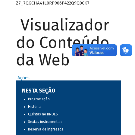
Z7_7QGCHA41L0RP906P422Q9Q0CK7
Visualizador
do Conteúdo
da Web
Ações
NESTA SEÇÃO
Programação
História
Quintas no BNDES
Sextas instrumentais
Reserva de ingressos