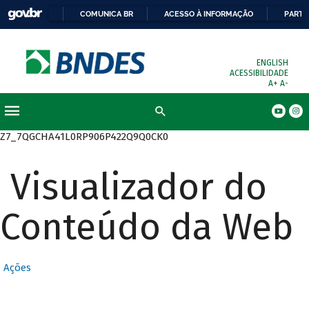
COMUNICA BR
ACESSO À INFORMAÇÃO
PARTI
ENGLISH
ACESSIBILIDADE
A+
A-
Busca
Z7_7QGCHA41L0RP906P422Q9Q0CK0
Visualizador do
Conteúdo da Web
Ações