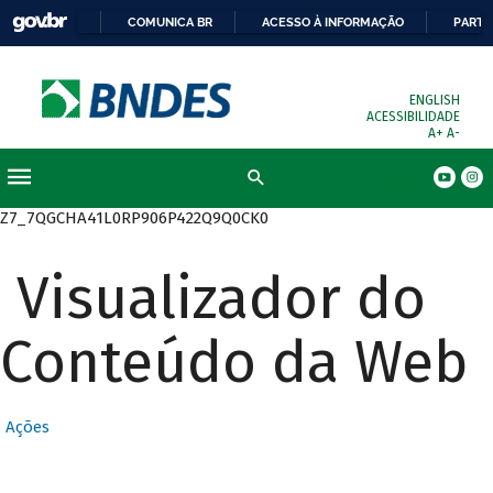
COMUNICA BR
ACESSO À INFORMAÇÃO
PARTI
ENGLISH
ACESSIBILIDADE
A+
A-
Busca
Z7_7QGCHA41L0RP906P422Q9Q0CK0
Visualizador do
Conteúdo da Web
Ações