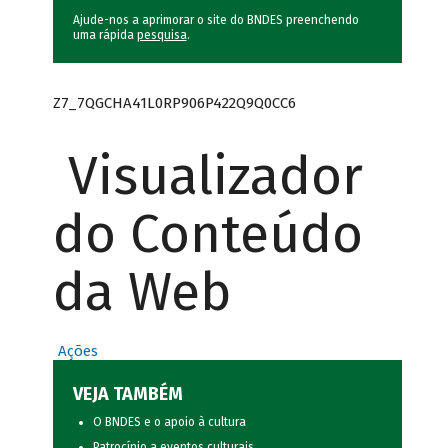
Ajude-nos a aprimorar o site do BNDES preenchendo
uma rápida
pesquisa
.
Z7_7QGCHA41L0RP906P422Q9Q0CC6
Visualizador
do Conteúdo
da Web
Ações
VEJA TAMBÉM
O BNDES e o apoio à cultura
Patrocínio a eventos culturais