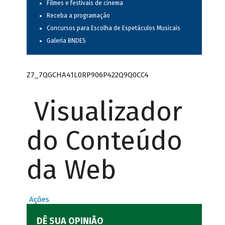
Filmes e festivais de cinema
Receba a programação
Concursos para Escolha de Espetáculos Musicais
Galeria BNDES
Z7_7QGCHA41L0RP906P422Q9Q0CC4
Visualizador
do Conteúdo
da Web
Ações
DÊ SUA OPINIÃO