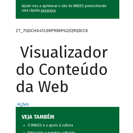
Ajude-nos a aprimorar o site do BNDES preenchendo
uma rápida
pesquisa
.
Z7_7QGCHA41L0RP906P422Q9Q0CC6
Visualizador
do Conteúdo
da Web
Ações
VEJA TAMBÉM
O BNDES e o apoio à cultura
Patrocínio a eventos culturais