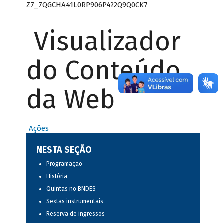
Z7_7QGCHA41L0RP906P422Q9Q0CK7
Visualizador
do Conteúdo
da Web
Ações
NESTA SEÇÃO
Programação
História
Quintas no BNDES
Sextas instrumentais
Reserva de ingressos