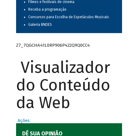
Filmes e festivais de cinema
Receba a programação
Concursos para Escolha de Espetáculos Musicais
Galeria BNDES
Z7_7QGCHA41L0RP906P422Q9Q0CC4
Visualizador
do Conteúdo
da Web
Ações
DÊ SUA OPINIÃO