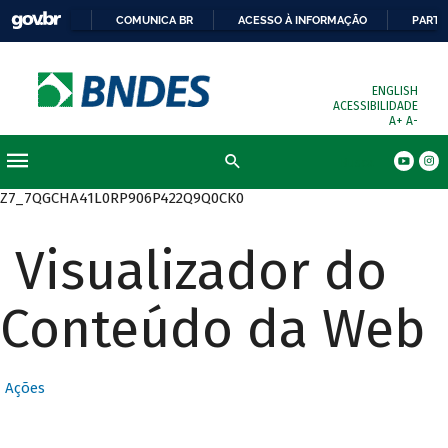
COMUNICA BR
ACESSO À INFORMAÇÃO
PARTI
ENGLISH
ACESSIBILIDADE
A+
A-
Busca
Z7_7QGCHA41L0RP906P422Q9Q0CK0
Visualizador do
Conteúdo da Web
Ações