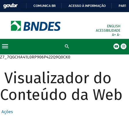
COMUNICA BR
ACESSO À INFORMAÇÃO
PARTI
ENGLISH
ACESSIBILIDADE
A+
A-
Busca
Z7_7QGCHA41L0RP906P422Q9Q0CK0
Visualizador do
Conteúdo da Web
Ações