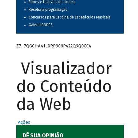
Filmes e festivais de cinema
Receba a programação
Concursos para Escolha de Espetáculos Musicais
Galeria BNDES
Z7_7QGCHA41L0RP906P422Q9Q0CC4
Visualizador
do Conteúdo
da Web
Ações
DÊ SUA OPINIÃO