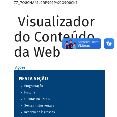
Z7_7QGCHA41L0RP906P422Q9Q0CK7
Visualizador
do Conteúdo
da Web
Ações
NESTA SEÇÃO
Programação
História
Quintas no BNDES
Sextas instrumentais
Reserva de ingressos