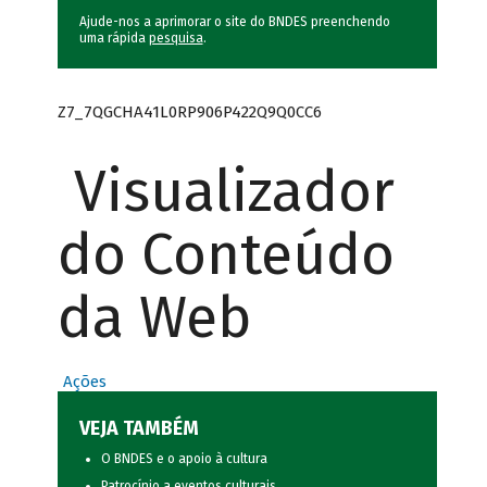
Ajude-nos a aprimorar o site do BNDES preenchendo
uma rápida
pesquisa
.
Z7_7QGCHA41L0RP906P422Q9Q0CC6
Visualizador
do Conteúdo
da Web
Ações
VEJA TAMBÉM
O BNDES e o apoio à cultura
Patrocínio a eventos culturais