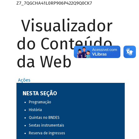
Z7_7QGCHA41L0RP906P422Q9Q0CK7
Visualizador
do Conteúdo
da Web
Ações
NESTA SEÇÃO
Programação
História
Quintas no BNDES
Sextas instrumentais
Reserva de ingressos