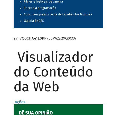
Filmes e festivais de cinema
Receba a programação
Concursos para Escolha de Espetáculos Musicais
Galeria BNDES
Z7_7QGCHA41L0RP906P422Q9Q0CC4
Visualizador
do Conteúdo
da Web
Ações
DÊ SUA OPINIÃO