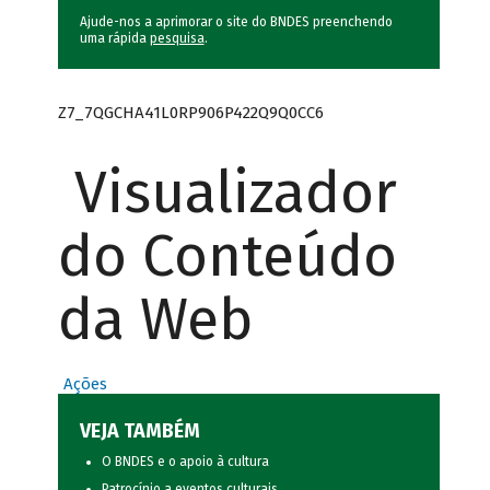
Ajude-nos a aprimorar o site do BNDES preenchendo
uma rápida
pesquisa
.
Z7_7QGCHA41L0RP906P422Q9Q0CC6
Visualizador
do Conteúdo
da Web
Ações
VEJA TAMBÉM
O BNDES e o apoio à cultura
Patrocínio a eventos culturais