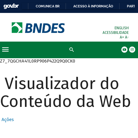
COMUNICA BR
ACESSO À INFORMAÇÃO
PARTI
ENGLISH
ACESSIBILIDADE
A+
A-
Busca
Z7_7QGCHA41L0RP906P422Q9Q0CK0
Visualizador do
Conteúdo da Web
Ações