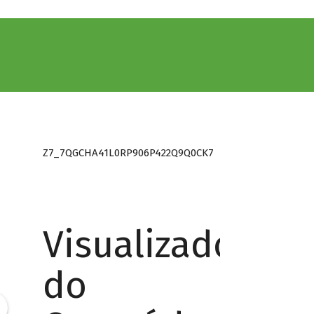
Z7_7QGCHA41L0RP906P422Q9Q0CK7
Visualizador
do