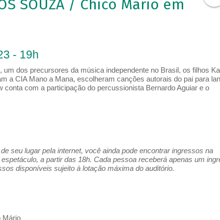
S SOUZA / Chico Mario em
23 - 19h
 um dos precursores da música independente no Brasil, os filhos Ka
am a CIA Mano a Mana, escolheram canções autorais do pai para la
 conta com a participação do percussionista Bernardo Aguiar e o
e seu lugar pela internet, você ainda pode encontrar ingressos na
espetáculo, a partir das 18h. Cada pessoa receberá apenas um ing
os disponíveis sujeito à lotação máxima do auditório.
o Mário