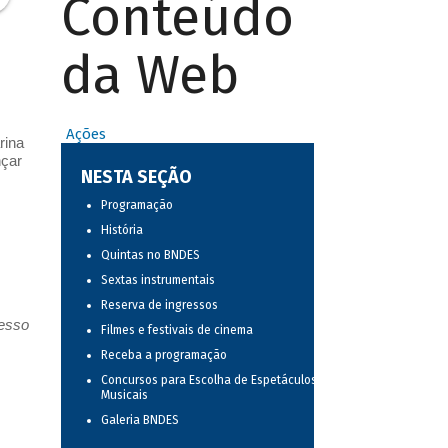
Conteúdo
da Web
Ações
rina
nçar
NESTA SEÇÃO
Programação
História
Quintas no BNDES
Sextas instrumentais
Reserva de ingressos
resso
Filmes e festivais de cinema
Receba a programação
Concursos para Escolha de Espetáculos
Musicais
Galeria BNDES