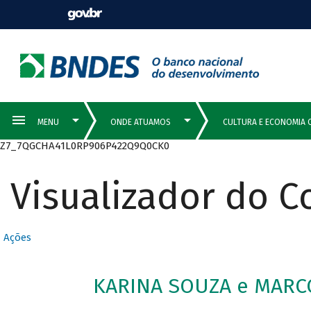
Z7_7QGCHA41L0RP906P422Q9Q0CK0
Visualizador do 
Ações
KARINA SOUZA e MARCO