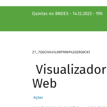
Quintas no BNDES - 14.12.2023 - 19h
Z7_7QGCHA41L0RP906P422Q9Q0CK1
Visualizado
Web
Ações