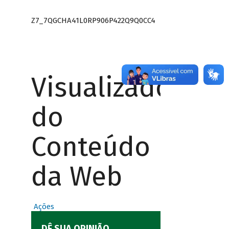
Z7_7QGCHA41L0RP906P422Q9Q0CC4
Visualizador
do
Conteúdo
da Web
Ações
DÊ SUA OPINIÃO