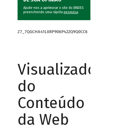
Ajude-nos a aprimorar o site do BNDES
preenchendo uma rápida
pesquisa
.
Z7_7QGCHA41L0RP906P422Q9Q0CC6
Visualizador
do
Conteúdo
da Web