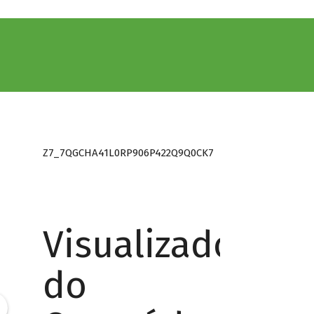
Z7_7QGCHA41L0RP906P422Q9Q0CK7
Visualizador
do