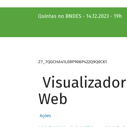
Quintas no BNDES - 14.12.2023 - 19h
Z7_7QGCHA41L0RP906P422Q9Q0CK1
Visualizado
Web
Ações