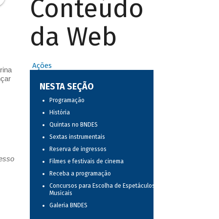
Conteúdo
da Web
Ações
rina
nçar
NESTA SEÇÃO
Programação
História
Quintas no BNDES
Sextas instrumentais
Reserva de ingressos
resso
Filmes e festivais de cinema
Receba a programação
Concursos para Escolha de Espetáculos
Musicais
Galeria BNDES