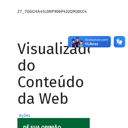
Z7_7QGCHA41L0RP906P422Q9Q0CC4
Visualizador
do
Conteúdo
da Web
Ações
DÊ SUA OPINIÃO