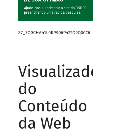
Ajude-nos a aprimorar o site do BNDES
preenchendo uma rápida
pesquisa
.
Z7_7QGCHA41L0RP906P422Q9Q0CC6
Visualizador
do
Conteúdo
da Web