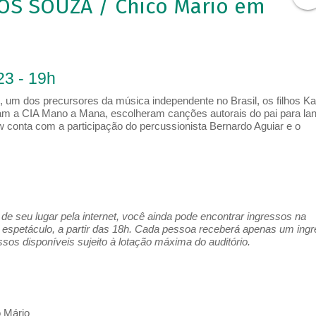
S SOUZA / Chico Mario em
23 - 19h
 um dos precursores da música independente no Brasil, os filhos Ka
am a CIA Mano a Mana, escolheram canções autorais do pai para la
 conta com a participação do percussionista Bernardo Aguiar e o
e seu lugar pela internet, você ainda pode encontrar ingressos na
espetáculo, a partir das 18h. Cada pessoa receberá apenas um ing
os disponíveis sujeito à lotação máxima do auditório.
o Mário