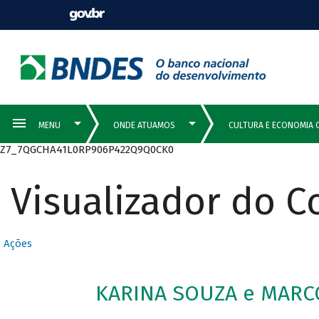
Z7_7QGCHA41L0RP906P422Q9Q0CK0
Visualizador do 
Ações
KARINA SOUZA e MARCO