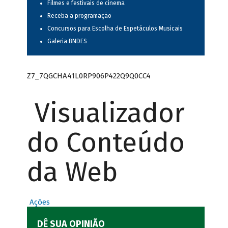
Filmes e festivais de cinema
Receba a programação
Concursos para Escolha de Espetáculos Musicais
Galeria BNDES
Z7_7QGCHA41L0RP906P422Q9Q0CC4
Visualizador
do Conteúdo
da Web
Ações
DÊ SUA OPINIÃO