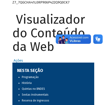
Z7_7QGCHA41L0RP906P422Q9Q0CK7
Visualizador
do Conteúdo
da Web
Ações
NESTA SEÇÃO
Programação
História
Quintas no BNDES
Sextas instrumentais
Reserva de ingressos