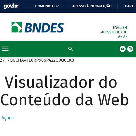
COMUNICA BR
ACESSO À INFORMAÇÃO
PARTI
ENGLISH
ACESSIBILIDADE
A+
A-
Busca
Z7_7QGCHA41L0RP906P422Q9Q0CK0
Visualizador do
Conteúdo da Web
Ações