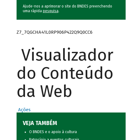
Ajude-nos a aprimorar o site do BNDES preenchendo
uma rápida
pesquisa
.
Z7_7QGCHA41L0RP906P422Q9Q0CC6
Visualizador
do Conteúdo
da Web
Ações
VEJA TAMBÉM
O BNDES e o apoio à cultura
Patrocínio a eventos culturais