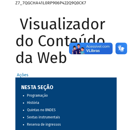
Z7_7QGCHA41L0RP906P422Q9Q0CK7
Visualizador
do Conteúdo
da Web
Ações
NESTA SEÇÃO
Programação
História
Quintas no BNDES
Sextas instrumentais
Reserva de ingressos