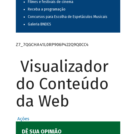
Filmes e festivais de cinema
Receba a programação
Concursos para Escolha de Espetáculos Musicais
Galeria BNDES
Z7_7QGCHA41L0RP906P422Q9Q0CC4
Visualizador
do Conteúdo
da Web
Ações
DÊ SUA OPINIÃO