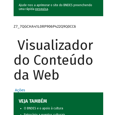
Ajude-nos a aprimorar o site do BNDES preenchendo
uma rápida
pesquisa
.
Z7_7QGCHA41L0RP906P422Q9Q0CC6
Visualizador
do Conteúdo
da Web
Ações
VEJA TAMBÉM
O BNDES e o apoio à cultura
Patrocínio a eventos culturais