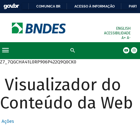
COMUNICA BR
ACESSO À INFORMAÇÃO
PARTI
ENGLISH
ACESSIBILIDADE
A+
A-
Busca
Z7_7QGCHA41L0RP906P422Q9Q0CK0
Visualizador do
Conteúdo da Web
Ações