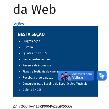
da Web
Ações
NESTA SEÇÃO
Programação
História
Quintas no BNDES
Sextas instrumentais
Reserva de ingressos
Filmes e festivais de cinema
Receba a programação
Concursos para Escolha de Espetáculos Musicais
Galeria BNDES
Z7_7QGCHA41L0RP906P422Q9Q0CC4