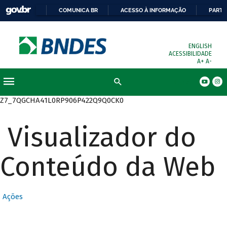
COMUNICA BR
ACESSO À INFORMAÇÃO
PARTI
ENGLISH
ACESSIBILIDADE
A+
A-
Busca
Z7_7QGCHA41L0RP906P422Q9Q0CK0
Visualizador do
Conteúdo da Web
Ações