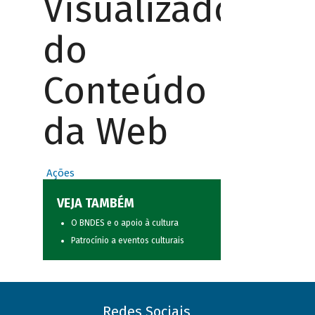
Visualizador
do
Conteúdo
da Web
Ações
VEJA TAMBÉM
O BNDES e o apoio à cultura
Patrocínio a eventos culturais
Redes Sociais