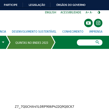
PARTICIPE
LEGISLAÇÃO
ÓRGÃOS DO GOVERNO
⁣
ENGLISH
ACESSIBILIDADE
A+
A-
NCIA
DESENVOLVIMENTO SUSTENTÁVEL
CONHECIMENTO
IMPRENSA
Busca
Z7_7QGCHA41L0RP906P422Q9Q0CK7