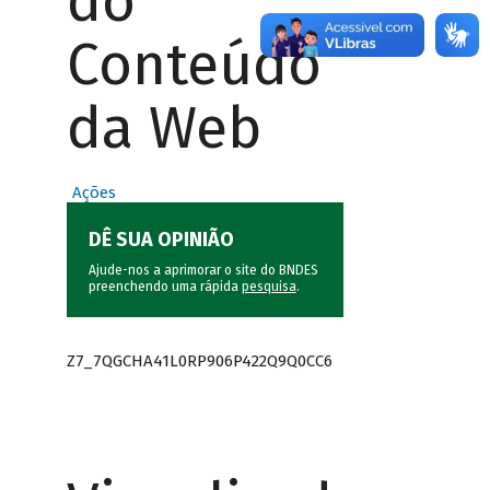
do
Conteúdo
da Web
Ações
DÊ SUA OPINIÃO
Ajude-nos a aprimorar o site do BNDES
preenchendo uma rápida
pesquisa
.
Z7_7QGCHA41L0RP906P422Q9Q0CC6