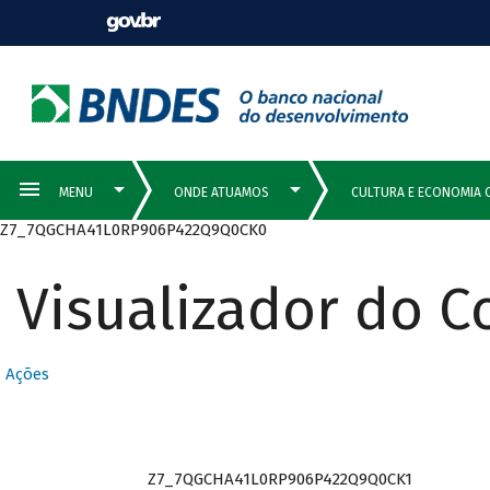
Z7_7QGCHA41L0RP906P422Q9Q0CK0
Visualizador do 
Ações
Z7_7QGCHA41L0RP906P422Q9Q0CK1