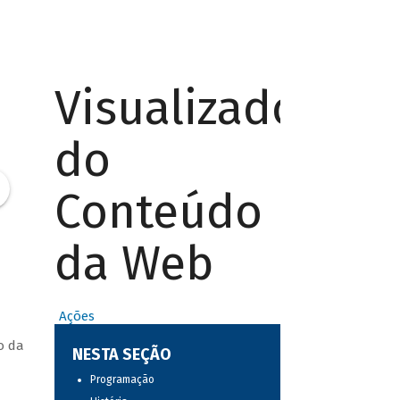
Visualizador
do
Conteúdo
da Web
Ações
o da
NESTA SEÇÃO
Programação