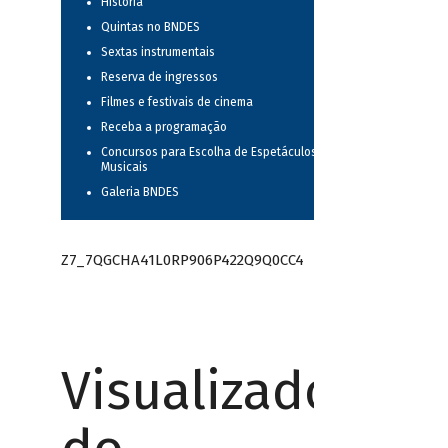
História
Quintas no BNDES
Sextas instrumentais
Reserva de ingressos
Filmes e festivais de cinema
Receba a programação
Concursos para Escolha de Espetáculos
Musicais
Galeria BNDES
Z7_7QGCHA41L0RP906P422Q9Q0CC4
Visualizador