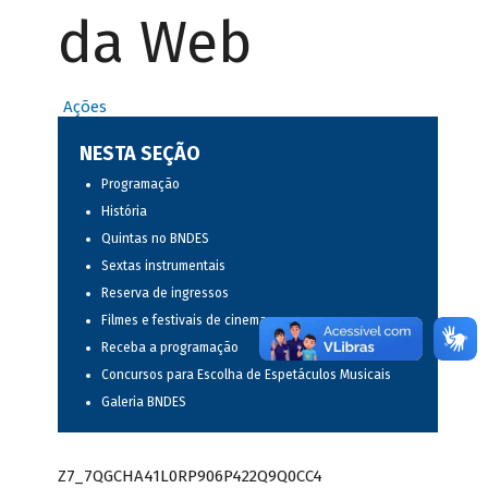
da Web
Ações
NESTA SEÇÃO
Programação
História
Quintas no BNDES
Sextas instrumentais
Reserva de ingressos
Filmes e festivais de cinema
Receba a programação
Concursos para Escolha de Espetáculos Musicais
Galeria BNDES
Z7_7QGCHA41L0RP906P422Q9Q0CC4