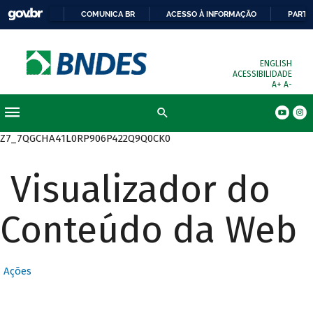
COMUNICA BR
ACESSO À INFORMAÇÃO
PARTI
ENGLISH
ACESSIBILIDADE
A+
A-
Busca
Z7_7QGCHA41L0RP906P422Q9Q0CK0
Visualizador do
Conteúdo da Web
Ações