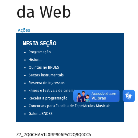
da Web
Ações
NESTA SEÇÃO
Programação
História
Quintas no BNDES
Sextas instrumentais
Reserva de ingressos
Filmes e festivais de cinema
Receba a programação
Concursos para Escolha de Espetáculos Musicais
Galeria BNDES
Z7_7QGCHA41L0RP906P422Q9Q0CC4