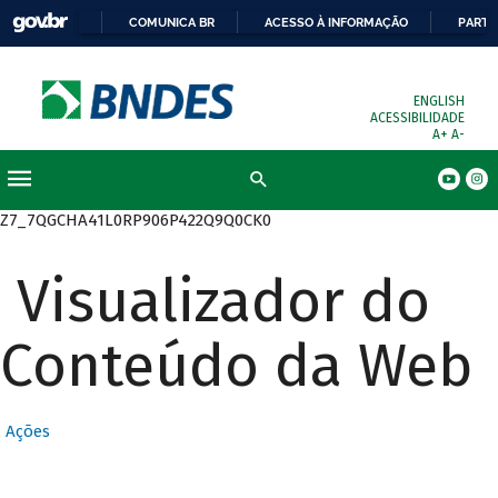
COMUNICA BR
ACESSO À INFORMAÇÃO
PARTI
ENGLISH
ACESSIBILIDADE
A+
A-
Busca
Z7_7QGCHA41L0RP906P422Q9Q0CK0
Visualizador do
Conteúdo da Web
Ações