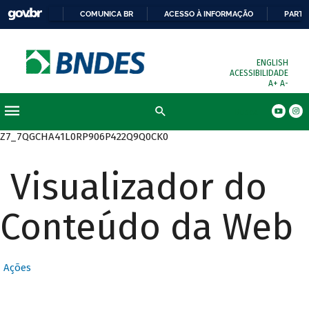
COMUNICA BR
ACESSO À INFORMAÇÃO
PARTI
ENGLISH
ACESSIBILIDADE
A+
A-
Busca
Z7_7QGCHA41L0RP906P422Q9Q0CK0
Visualizador do
Conteúdo da Web
Ações