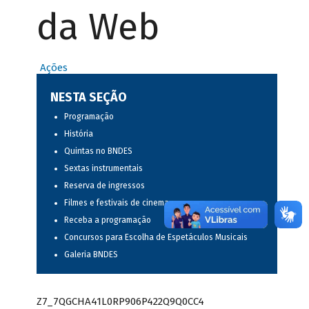
da Web
Ações
NESTA SEÇÃO
Programação
História
Quintas no BNDES
Sextas instrumentais
Reserva de ingressos
Filmes e festivais de cinema
Receba a programação
Concursos para Escolha de Espetáculos Musicais
Galeria BNDES
Z7_7QGCHA41L0RP906P422Q9Q0CC4