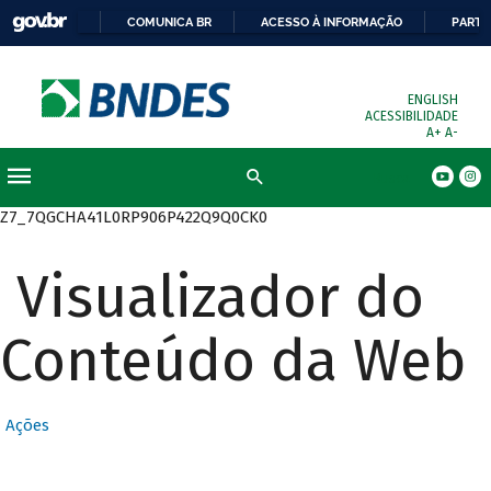
COMUNICA BR
ACESSO À INFORMAÇÃO
PARTI
ENGLISH
ACESSIBILIDADE
A+
A-
Busca
Z7_7QGCHA41L0RP906P422Q9Q0CK0
Visualizador do
Conteúdo da Web
Ações