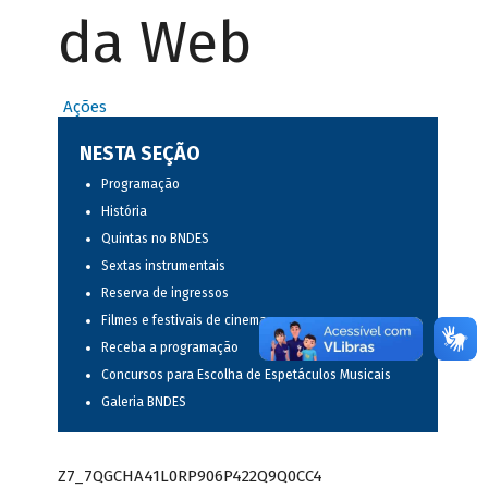
da Web
Ações
NESTA SEÇÃO
Programação
História
Quintas no BNDES
Sextas instrumentais
Reserva de ingressos
Filmes e festivais de cinema
Receba a programação
Concursos para Escolha de Espetáculos Musicais
Galeria BNDES
Z7_7QGCHA41L0RP906P422Q9Q0CC4