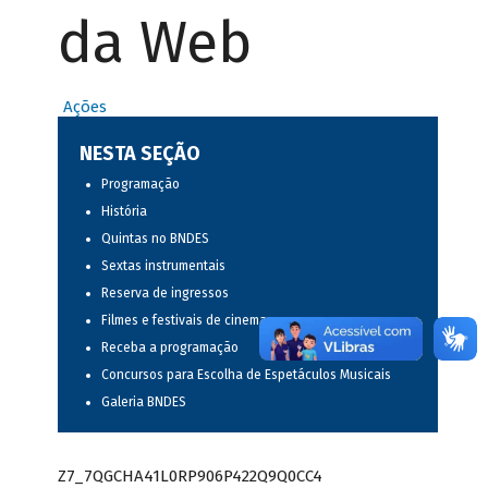
da Web
Ações
NESTA SEÇÃO
Programação
História
Quintas no BNDES
Sextas instrumentais
Reserva de ingressos
Filmes e festivais de cinema
Receba a programação
Concursos para Escolha de Espetáculos Musicais
Galeria BNDES
Z7_7QGCHA41L0RP906P422Q9Q0CC4