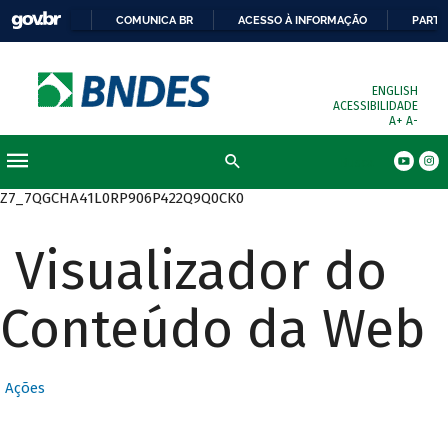
COMUNICA BR
ACESSO À INFORMAÇÃO
PARTI
ENGLISH
ACESSIBILIDADE
A+
A-
Busca
Z7_7QGCHA41L0RP906P422Q9Q0CK0
Visualizador do
Conteúdo da Web
Ações