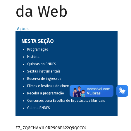
da Web
Ações
NESTA SEÇÃO
Programação
História
Quintas no BNDES
Sextas instrumentais
Reserva de ingressos
Filmes e festivais de cinema
Receba a programação
Concursos para Escolha de Espetáculos Musicais
Galeria BNDES
Z7_7QGCHA41L0RP906P422Q9Q0CC4