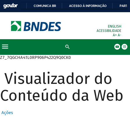
COMUNICA BR
ACESSO À INFORMAÇÃO
PARTI
ENGLISH
ACESSIBILIDADE
A+
A-
Busca
Z7_7QGCHA41L0RP906P422Q9Q0CK0
Visualizador do
Conteúdo da Web
Ações