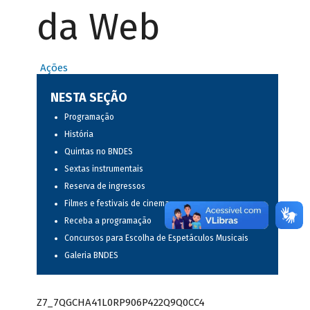
da Web
Ações
NESTA SEÇÃO
Programação
História
Quintas no BNDES
Sextas instrumentais
Reserva de ingressos
Filmes e festivais de cinema
Receba a programação
Concursos para Escolha de Espetáculos Musicais
Galeria BNDES
Z7_7QGCHA41L0RP906P422Q9Q0CC4