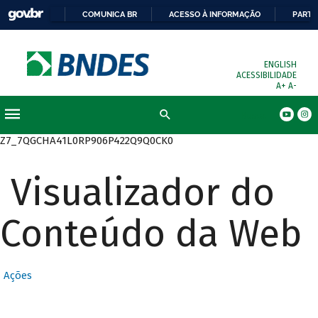
COMUNICA BR
ACESSO À INFORMAÇÃO
PARTI
ENGLISH
ACESSIBILIDADE
A+
A-
Busca
Z7_7QGCHA41L0RP906P422Q9Q0CK0
Visualizador do
Conteúdo da Web
Ações