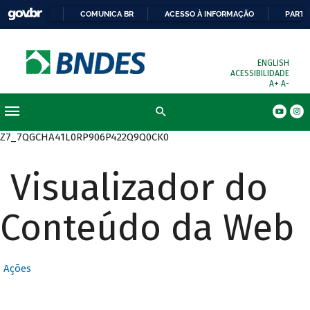
COMUNICA BR
ACESSO À INFORMAÇÃO
PARTI
ENGLISH
ACESSIBILIDADE
A+
A-
Busca
Z7_7QGCHA41L0RP906P422Q9Q0CK0
Visualizador do
Conteúdo da Web
Ações