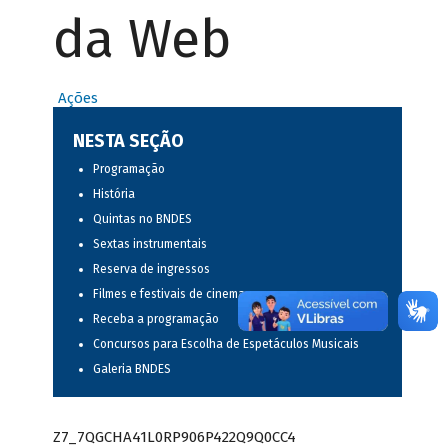
da Web
Ações
NESTA SEÇÃO
Programação
História
Quintas no BNDES
Sextas instrumentais
Reserva de ingressos
Filmes e festivais de cinema
Receba a programação
Concursos para Escolha de Espetáculos Musicais
Galeria BNDES
Z7_7QGCHA41L0RP906P422Q9Q0CC4