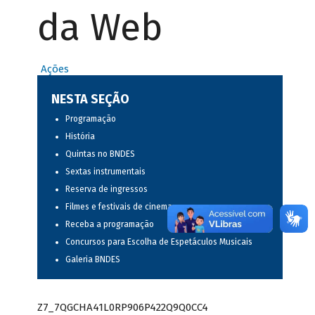
da Web
Ações
NESTA SEÇÃO
Programação
História
Quintas no BNDES
Sextas instrumentais
Reserva de ingressos
Filmes e festivais de cinema
Receba a programação
Concursos para Escolha de Espetáculos Musicais
Galeria BNDES
Z7_7QGCHA41L0RP906P422Q9Q0CC4