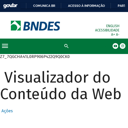
COMUNICA BR
ACESSO À INFORMAÇÃO
PARTI
ENGLISH
ACESSIBILIDADE
A+
A-
Busca
Z7_7QGCHA41L0RP906P422Q9Q0CK0
Visualizador do
Conteúdo da Web
Ações